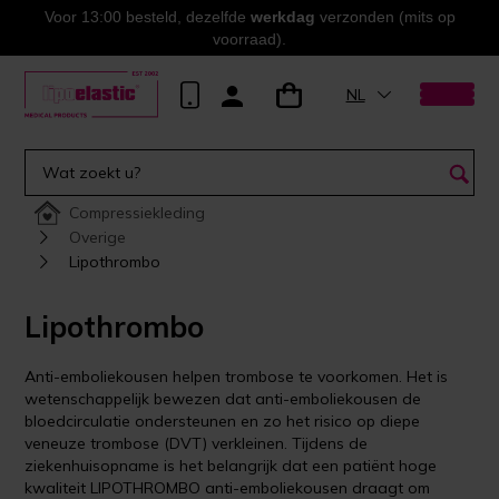
Voor 13:00 besteld, dezelfde
werkdag
verzonden (mits op
voorraad).
NL
Compressiekleding
Overige
Lipothrombo
Lipothrombo
Anti-emboliekousen helpen trombose te voorkomen. Het is
wetenschappelijk bewezen dat anti-emboliekousen de
bloedcirculatie ondersteunen en zo het risico op diepe
veneuze trombose (DVT) verkleinen. Tijdens de
ziekenhuisopname is het belangrijk dat een patiënt hoge
kwaliteit LIPOTHROMBO anti-emboliekousen draagt om