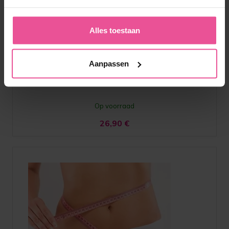
LIPOTHROMBO AG
Alles toestaan
Anti-embolie kousen tot aan de dijen
Aanpassen
Op voorraad
26,90
€