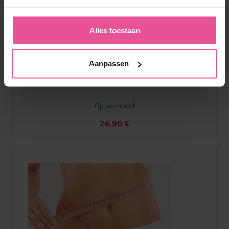
LIPOTHROMBO AG
Alles toestaan
Anti-embolie kousen tot aan de dijen
Aanpassen
Op voorraad
26,90
€