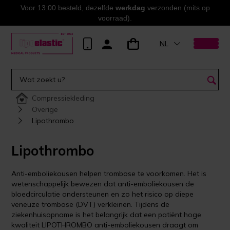
Voor 13:00 besteld, dezelfde
werkdag
verzonden (mits op
voorraad).
NL
Compressiekleding
Overige
Lipothrombo
Lipothrombo
Anti-emboliekousen helpen trombose te voorkomen. Het is
wetenschappelijk bewezen dat anti-emboliekousen de
bloedcirculatie ondersteunen en zo het risico op diepe
veneuze trombose (DVT) verkleinen. Tijdens de
ziekenhuisopname is het belangrijk dat een patiënt hoge
kwaliteit LIPOTHROMBO anti-emboliekousen draagt om