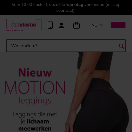
Voor 13:00 besteld, dezelfde
werkdag
verzonden (mits op
voorraad).
NL