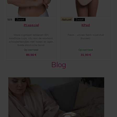
Wit
Zwart
Naturel
Zwart
PI special
KPad
Ware cupmaat katoenen BH,
Foam - unisex foam inzetstuk
naadloze cups, rits aan de voorkant,
(kussen)
schouderbandjes met haken en ogen,
brede elastische band
Op voorraad
Op voorraad
89,90
€
31,90
€
Blog