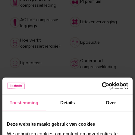
PI premium
compressiekleding
ACTIVE compressie
Littekenverzorging
leggings
Hoe werkt
Liposuctie
compressietherapie?
Onderhoud
Lipoedeem
compressiekleding
Betaling, levering,
Collagen drank
retourneren, klachten
Toestemming
Details
Over
Meest verkochte producten
Deze website maakt gebruik van cookies
We gebruiken cookies om content en advertenties te