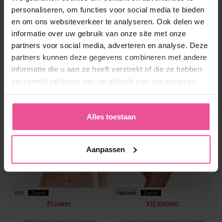
personaliseren, om functies voor social media te bieden
en om ons websiteverkeer te analyseren. Ook delen we
informatie over uw gebruik van onze site met onze
partners voor social media, adverteren en analyse. Deze
partners kunnen deze gegevens combineren met andere
informatie die u aan ze heeft verstrekt of die ze hebben
verzameld op basis van uw gebruik van hun services.
Alles toestaan
Aanpassen
Wit
Zwart
Naturel
Zwart
PI super
VH Variant
BH - ware cupmaat, katoenen
Drukpak met haak-en-oog sluitingen,