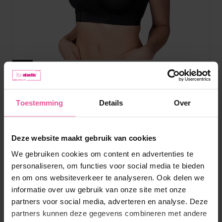
Zwart
PI filling
Toestemming
Details
Over
BH voor lipofilling - cups met gaas, sluiting met haken en ogen
aan de achterkant
Deze website maakt gebruik van cookies
We gebruiken cookies om content en advertenties te
personaliseren, om functies voor social media te bieden
Op voorraad
en om ons websiteverkeer te analyseren. Ook delen we
informatie over uw gebruik van onze site met onze
89,90
€
partners voor social media, adverteren en analyse. Deze
partners kunnen deze gegevens combineren met andere