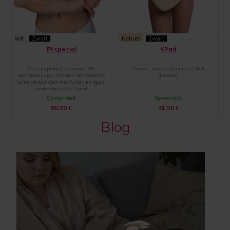
Wit
Zwart
Naturel
Zwart
PI special
KPad
Ware cupmaat katoenen BH,
Foam - unisex foam inzetstuk
naadloze cups, rits aan de voorkant,
(kussen)
schouderbandjes met haken en ogen,
brede elastische band
Op voorraad
Op voorraad
89,90
€
31,90
€
Blog