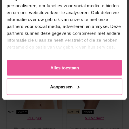
personaliseren, om functies voor social media te bieden
en om ons websiteverkeer te analyseren. Ook delen we
informatie over uw gebruik van onze site met onze
partners voor social media, adverteren en analyse. Deze
partners kunnen deze gegevens combineren met andere
informatie die u aan ze heeft verstrekt of die ze hebben
verzameld op basis van uw gebruik van hun services.
Alles toestaan
Aanpassen
Wit
Zwart
Naturel
Zwart
PI super
VH Variant
BH - ware cupmaat, katoenen
Drukpak met haak-en-oog sluitingen,