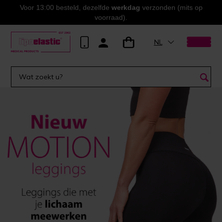
Voor 13:00 besteld, dezelfde
werkdag
verzonden (mits op
voorraad).
NL