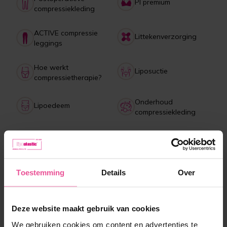
PI premium
compressiekleding
ACTIVE compressie
Littekenverzorging
leggings
Hoe werkt
Liposuctie
compressietherapie?
Onderhoud
Lipoedeem
compressiekleding
Betaling, levering,
Collagen drank
retourneren, klachten
Toestemming
Details
Over
Meest verkochte producten
Deze website maakt gebruik van cookies
We gebruiken cookies om content en advertenties te