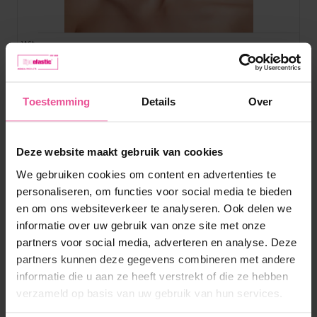
Wit
FM extra
Toestemming
Details
Over
Unisex gezichtsmasker met 2 aanpasbare
klittenbandsluitingen
Deze website maakt gebruik van cookies
We gebruiken cookies om content en advertenties te
personaliseren, om functies voor social media te bieden
Op voorraad
en om ons websiteverkeer te analyseren. Ook delen we
70,90
€
informatie over uw gebruik van onze site met onze
partners voor social media, adverteren en analyse. Deze
partners kunnen deze gegevens combineren met andere
informatie die u aan ze heeft verstrekt of die ze hebben
verzameld op basis van uw gebruik van hun services.