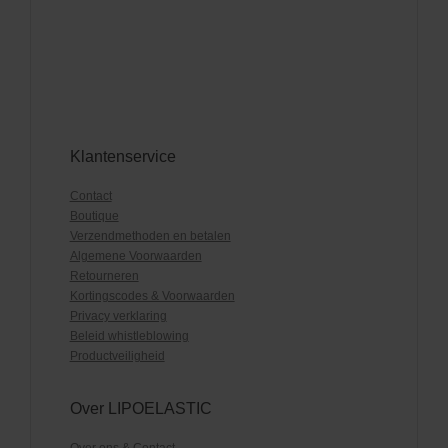
Klantenservice
Contact
Boutique
Verzendmethoden en betalen
Algemene Voorwaarden
Retourneren
Kortingscodes & Voorwaarden
Privacy verklaring
Beleid whistleblowing
Productveiligheid
Over LIPOELASTIC
Over ons & Contact