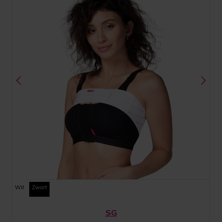
Wit
Zwart
SG