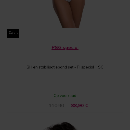
Zwart
PSG special
BH en stabilisatieband set - PI special + SG
Op voorraad
110.90
88,90
€