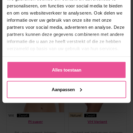
personaliseren, om functies voor social media te bieden
en om ons websiteverkeer te analyseren. Ook delen we
informatie over uw gebruik van onze site met onze
partners voor social media, adverteren en analyse. Deze
partners kunnen deze gegevens combineren met andere
informatie die u aan ze heeft verstrekt of die ze hebben
verzameld op basis van uw gebruik van hun services.
Alles toestaan
Aanpassen
Wit
Zwart
Naturel
Zwart
PI super
VH Variant
BH - ware cupmaat, katoenen
Drukpak met haak-en-oog sluitingen,