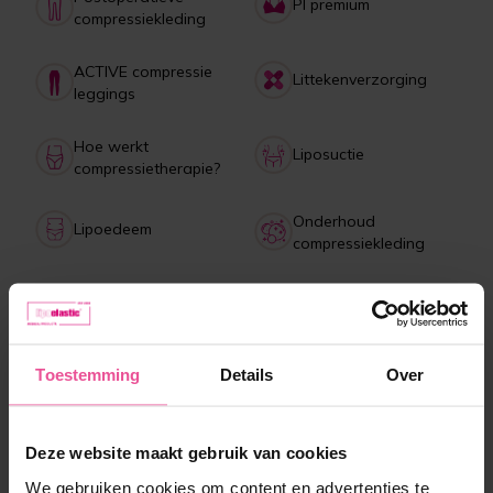
PI premium
compressiekleding
ACTIVE compressie
Littekenverzorging
leggings
Hoe werkt
Liposuctie
compressietherapie?
Onderhoud
Lipoedeem
compressiekleding
Betaling, levering,
Collagen drank
retourneren, klachten
Toestemming
Details
Over
Meest verkochte producten
Deze website maakt gebruik van cookies
We gebruiken cookies om content en advertenties te