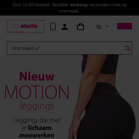
Voor 13:00 besteld, dezelfde
werkdag
verzonden (mits op
voorraad).
NL