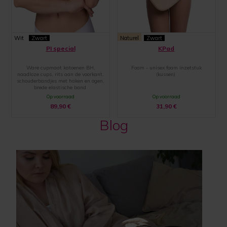
Wit
Zwart
Naturel
Zwart
PI special
KPad
Ware cupmaat katoenen BH,
Foam - unisex foam inzetstuk
naadloze cups, rits aan de voorkant,
(kussen)
schouderbandjes met haken en ogen,
brede elastische band
Op voorraad
Op voorraad
89,90
€
31,90
€
Blog