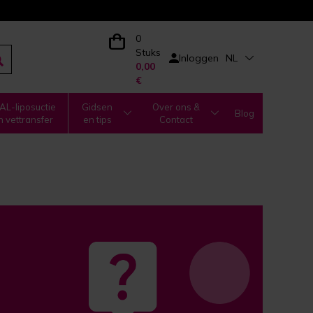
0
Stuks
Inloggen
NL
0,00
€
L-liposuctie
Gidsen
Over ons &
Blog
n vettransfer
en tips
Contact