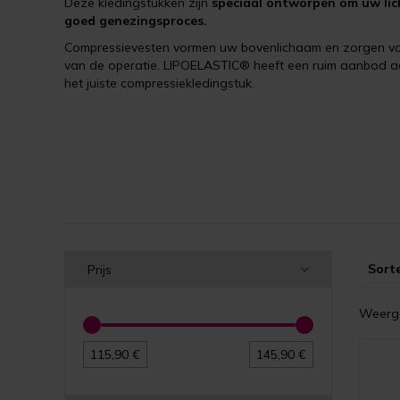
Deze kledingstukken zijn
speciaal ontworpen om uw lic
goed genezingsproces.
Compressievesten vormen uw bovenlichaam en zorgen voo
van de operatie. LIPOELASTIC® heeft een ruim aanbod aan 
het juiste compressiekledingstuk.
Sort
Prijs
Weerge
115,90 €
145,90 €