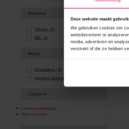
Vest
vo
Materiaal
Deze website maakt gebruik
We gebruiken cookies om cont
Classic
(1)
websiteverkeer te analyseren
RIB
(1)
media, adverteren en analys
verstrekt of die ze hebben v
Model
Ritssluiting
(1)
Haakjes sluiting
(1)
Categorie
Compressiekleding
Vest vrouwen