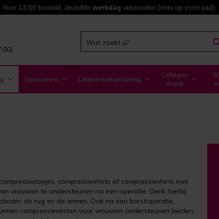
Voor 13:00 besteld, dezelfde
werkdag
verzonden (mits op voorraad).
7:00)
Collagen
WA
ng
Lipoedeem
Littekenbehandeling
drank
e
ompressietopjes, compressieshirts of compressieshirts met
n vrouwen te ondersteunen na een operatie. Denk hierbij
ichaam, de rug en de armen. Ook na een borstoperatie,
m kunnen compressievesten voor vrouwen ondersteunen bieden.