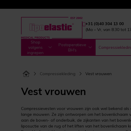
+31 (0)40 304 13 00
(Ma – Vr, van 8:30 tot 1
Shop
Postoperatieve
volgens
Compressiekledi
BH's
ingrepen
Compressiekleding
Vest vrouwen
Vest vrouwen
Compressievesten voor vrouwen zijn ook wel bekend als c
lange mouwen. Ze zijn ontworpen om het bovenlichaam va
aan de boven- of onderbuik, de zijkanten van het bovenl
liposuctie van de rug of het liften van het bovenlichaa