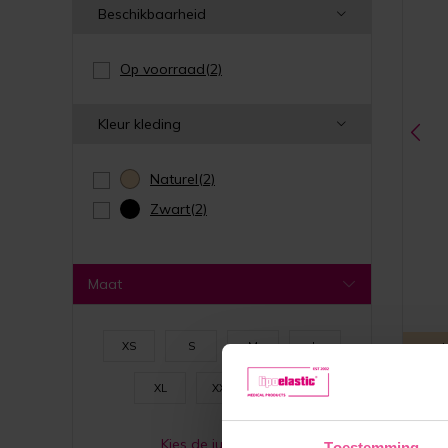
Beschikbaarheid
Op voorraad
(2)
Kleur kleding
Naturel
(2)
Zwart
(2)
Maat
XS
S
M
L
Naturel
XL
XXL
3XL
Kies de juiste maat
Toestemming