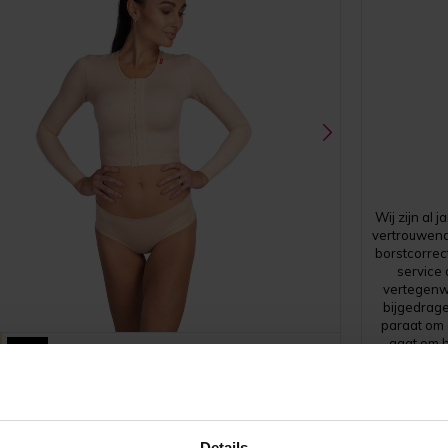
Wij zijn al 
vertrouwend
borstcorrec
service
vertegenwo
bijgedrage
paraat om 
gaat om h
Zwart
hoogte br
assortiment
MT smooth Variant
Care Clini
dankzi
Details