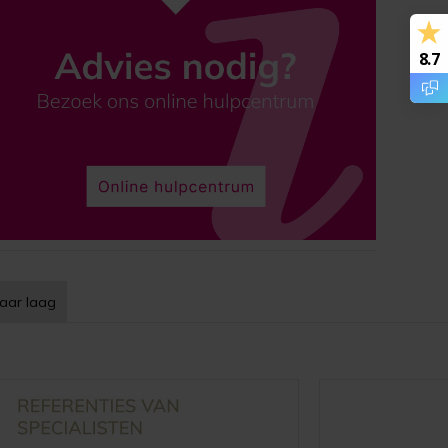
8.7
aar laag