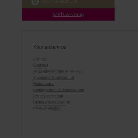
info@lipoelastic.nl
Stel uw vraag
Klantenservice
Contact
Boutique
Verzendmethoden en betalen
Algemene Voorwaarden
Retourneren
Kortingscodes & Voorwaarden
Privacy verklaring
Beleid whistleblowing
Productveiligheid