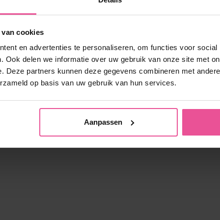
 – lange mouwen, sluiting met haken en ogen aan de
orkant, afgewerkt met een brede band bij de taille
 van cookies
ent en advertenties te personaliseren, om functies voor social
Op voorraad
. Ook delen we informatie over uw gebruik van onze site met on
e. Deze partners kunnen deze gegevens combineren met andere i
115,90
€
erzameld op basis van uw gebruik van hun services.
Aanpassen