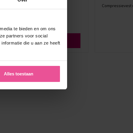
Compressievest m
 media te bieden en om ons
ze partners voor social
Zie alle reviews
nformatie die u aan ze heeft
Alles toestaan