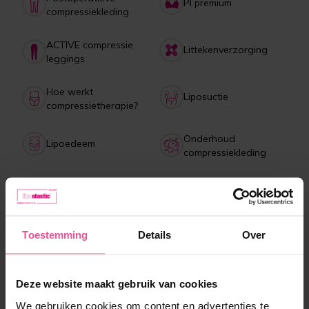
PI premium
compressiekleding
ACTIVE compressie
Littekenverzorging
leggings
Hoe werkt
Liposuctie
compressietherapie?
Onderhoud
Lipoedeem
compressiekleding
Betaling, levering,
Collagen drank
retourneren, klachten
Toestemming
Details
Over
Meest verkochte producten
Deze website maakt gebruik van cookies
We gebruiken cookies om content en advertenties te