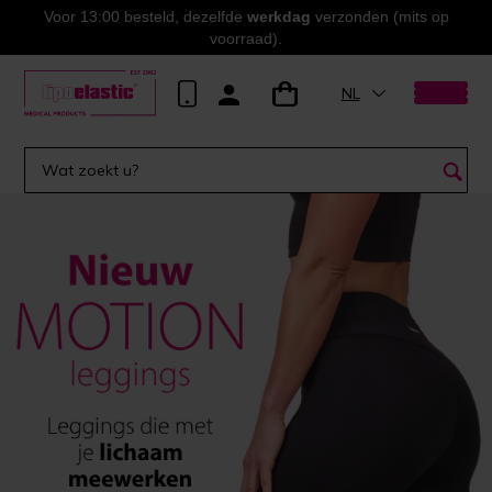
Voor 13:00 besteld, dezelfde
werkdag
verzonden (mits op
voorraad).
NL