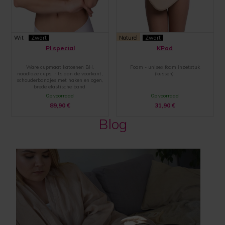
Wit
Zwart
Naturel
Zwart
PI special
KPad
Ware cupmaat katoenen BH,
Foam - unisex foam inzetstuk
naadloze cups, rits aan de voorkant,
(kussen)
schouderbandjes met haken en ogen,
brede elastische band
Op voorraad
Op voorraad
89,90
€
31,90
€
Blog