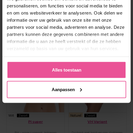
personaliseren, om functies voor social media te bieden
en om ons websiteverkeer te analyseren. Ook delen we
informatie over uw gebruik van onze site met onze
partners voor social media, adverteren en analyse. Deze
partners kunnen deze gegevens combineren met andere
informatie die u aan ze heeft verstrekt of die ze hebben
verzameld op basis van uw gebruik van hun services.
Alles toestaan
Aanpassen
Wit
Zwart
Naturel
Zwart
PI super
VH Variant
BH - ware cupmaat, katoenen
Drukpak met haak-en-oog sluitingen,