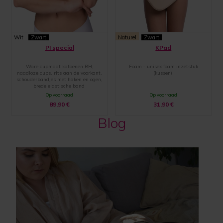
Wit
Zwart
Naturel
Zwart
PI special
KPad
Ware cupmaat katoenen BH,
Foam - unisex foam inzetstuk
naadloze cups, rits aan de voorkant,
(kussen)
schouderbandjes met haken en ogen,
brede elastische band
Op voorraad
Op voorraad
89,90
€
31,90
€
Blog