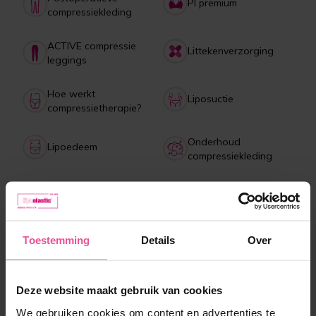
PI premium
compressiekleding
ACTIVE compressie
Littekenverzorging
leggings
Hoe werkt
Liposuctie
compressietherapie?
Onderhoud
Lipoedeem
compressiekleding
Betaling, levering,
Collagen drank
retourneren, klachten
Toestemming
Details
Over
Meest verkochte producten
Deze website maakt gebruik van cookies
We gebruiken cookies om content en advertenties te