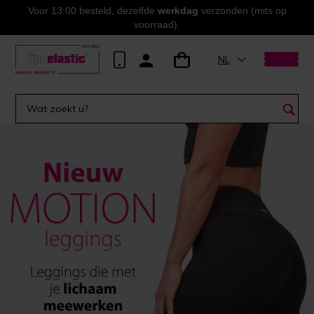
Voor 13:00 besteld, dezelfde
werkdag
verzonden (mits op
voorraad).
NL