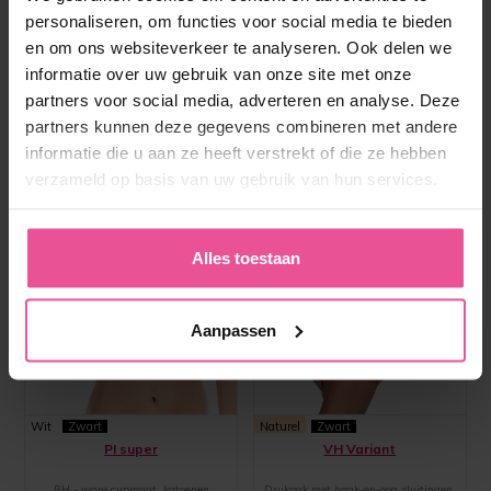
personaliseren, om functies voor social media te bieden
en om ons websiteverkeer te analyseren. Ook delen we
informatie over uw gebruik van onze site met onze
partners voor social media, adverteren en analyse. Deze
partners kunnen deze gegevens combineren met andere
informatie die u aan ze heeft verstrekt of die ze hebben
verzameld op basis van uw gebruik van hun services.
Alles toestaan
Aanpassen
Wit
Zwart
Naturel
Zwart
PI super
VH Variant
BH - ware cupmaat, katoenen
Drukpak met haak-en-oog sluitingen,