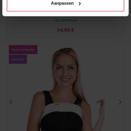
klittenbandsluiting.
Aanpassen
Op voorraad
34,90
€