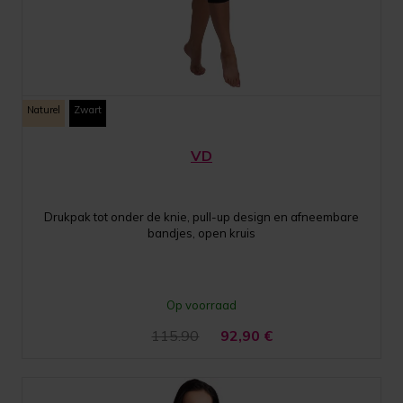
Naturel
Zwart
VD
Drukpak tot onder de knie, pull-up design en afneembare
bandjes, open kruis
Op voorraad
115.90
92,90
€