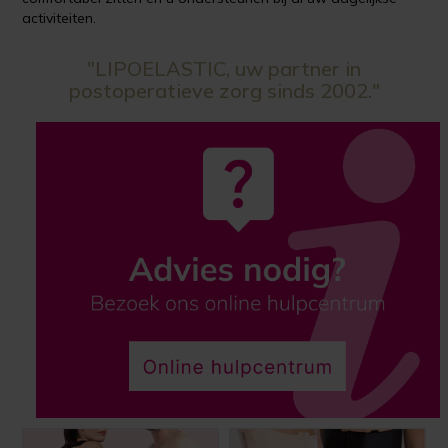
activiteiten.
"LIPOELASTIC, uw partner in
postoperatieve zorg sinds 2002."