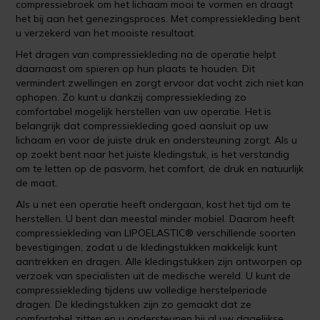
compressiebroek om het lichaam mooi te vormen en draagt
het bij aan het genezingsproces. Met compressiekleding bent
u verzekerd van het mooiste resultaat.
Het dragen van compressiekleding na de operatie helpt
daarnaast om spieren op hun plaats te houden. Dit
vermindert zwellingen en zorgt ervoor dat vocht zich niet kan
ophopen. Zo kunt u dankzij compressiekleding zo
comfortabel mogelijk herstellen van uw operatie. Het is
belangrijk dat compressiekleding goed aansluit op uw
lichaam en voor de juiste druk en ondersteuning zorgt. Als u
op zoekt bent naar het juiste kledingstuk, is het verstandig
om te letten op de pasvorm, het comfort, de druk en natuurlijk
de maat.
Als u net een operatie heeft ondergaan, kost het tijd om te
herstellen. U bent dan meestal minder mobiel. Daarom heeft
compressiekleding van LIPOELASTIC® verschillende soorten
bevestigingen, zodat u de kledingstukken makkelijk kunt
aantrekken en dragen. Alle kledingstukken zijn ontworpen op
verzoek van specialisten uit de medische wereld. U kunt de
compressiekleding tijdens uw volledige herstelperiode
dragen. De kledingstukken zijn zo gemaakt dat ze
comfortabel zitten en u ondersteunen bij al uw dagelijkse