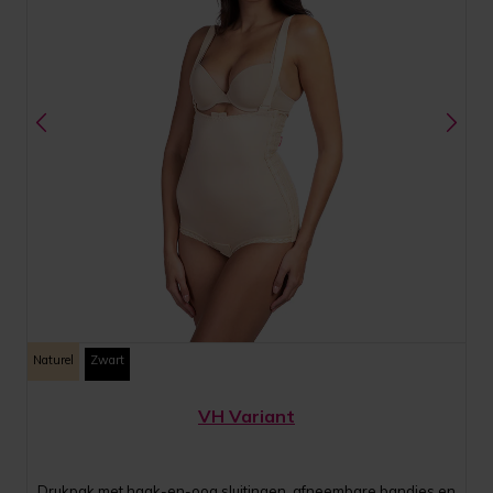
Naturel
Zwart
VH Variant
Drukpak met haak-en-oog sluitingen, afneembare bandjes en