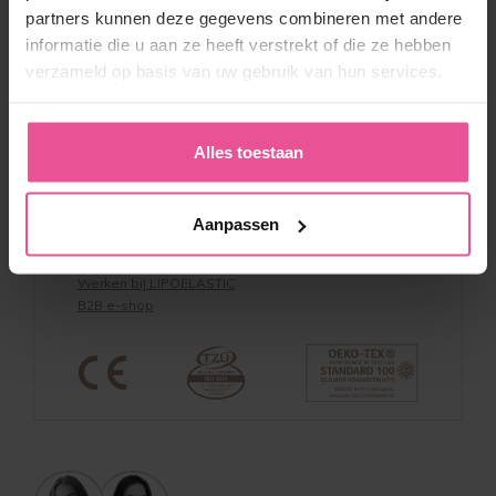
Algemene Voorwaarden
partners kunnen deze gegevens combineren met andere
Retourneren
informatie die u aan ze heeft verstrekt of die ze hebben
Kortingscodes & Voorwaarden
verzameld op basis van uw gebruik van hun services.
Privacy verklaring
Beleid whistleblowing
Productveiligheid
Alles toestaan
Over LIPOELASTIC
Over ons & Contact
Aanpassen
Voordelen
Referentie
Werken bij LIPOELASTIC
B2B e-shop