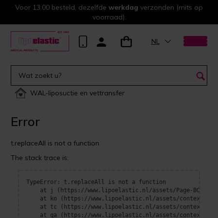
Voor 13:00 besteld, dezelfde
werkdag
verzonden (mits op
voorraad).
NL
WAL-liposuctie en vettransfer
Error
t.replaceAll is not a function
The stack trace is:
TypeError: t.replaceAll is not a function

    at j (https://www.lipoelastic.nl/assets/Page-BOrFn-e4
    at ko (https://www.lipoelastic.nl/assets/context-DEl
    at tc (https://www.lipoelastic.nl/assets/context-DEl
    at qa (https://www.lipoelastic.nl/assets/context-DEl