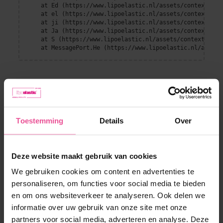
    at Ed (https://www.lipoelastic.nl/assets/context-DEl
    at el (https://www.lipoelastic.nl/assets/context-DEl
    at ji (https://www.lipoelastic.nl/assets/context-DEl
    at Ja (https://www.lipoelastic.nl/assets/context-DEl
    at S (https://www.lipoelastic.nl/assets/context-DEllq
    at MessagePort.He (https://www.lipoelastic.nl/assets
Toestemming
Details
Over
Deze website maakt gebruik van cookies
We gebruiken cookies om content en advertenties te
Klantenservice
personaliseren, om functies voor social media te bieden
en om ons websiteverkeer te analyseren. Ook delen we
Contact
Boutique
informatie over uw gebruik van onze site met onze
Verzendmethoden en betalen
partners voor social media, adverteren en analyse. Deze