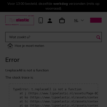
Voor 13:00 besteld, dezelfde
werkdag
verzonden (mits op
voorraad).
NL
Hoe je moet meten
Error
t.replaceAll is not a function
The stack trace is:
TypeError: t.replaceAll is not a function

    at j (https://www.lipoelastic.nl/assets/Page-BOrFn-e4
    at ko (https://www.lipoelastic.nl/assets/context-DEl
    at tc (https://www.lipoelastic.nl/assets/context-DEl
    at qa (https://www.lipoelastic.nl/assets/context-DEl