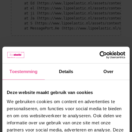
    at Ed (https://www.lipoelastic.nl/assets/context-DEl
    at el (https://www.lipoelastic.nl/assets/context-DEl
    at ji (https://www.lipoelastic.nl/assets/context-DEl
    at Ja (https://www.lipoelastic.nl/assets/context-DEl
    at S (https://www.lipoelastic.nl/assets/context-DEllq
    at MessagePort.He (https://www.lipoelastic.nl/assets
Toestemming
Details
Over
Deze website maakt gebruik van cookies
We gebruiken cookies om content en advertenties te
Klantenservice
personaliseren, om functies voor social media te bieden
en om ons websiteverkeer te analyseren. Ook delen we
Contact
Boutique
informatie over uw gebruik van onze site met onze
Verzendmethoden en betalen
partners voor social media, adverteren en analyse. Deze