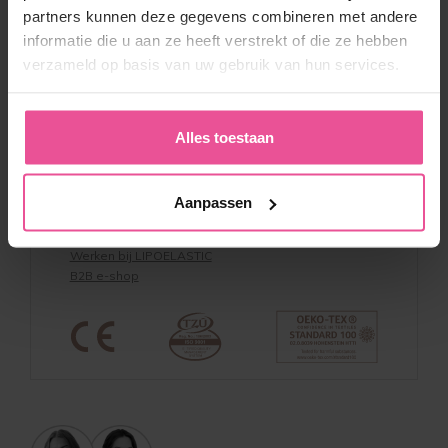
Algemene Voorwaarden
partners kunnen deze gegevens combineren met andere
Retourneren
informatie die u aan ze heeft verstrekt of die ze hebben
Kortingscodes & Voorwaarden
verzameld op basis van uw gebruik van hun services.
Privacy verklaring
Beleid whistleblowing
Productveiligheid
Alles toestaan
Over LIPOELASTIC
Over ons & Contact
Aanpassen
Voordelen
Referentie
Werken bij LIPOELASTIC
B2B e-shop