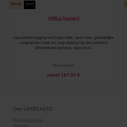
Naturel
Zwart
VBfLg Variant
Lipoedeem legging met hoge taille, open teen, geleidelijke
compressie, haak-en-oog sluiting aan de voorkant,
afneembare bandjes, open kruis
Op voorraad
vanaf 197,90
€
Over LIPOELASTIC
Over ons & Contact
Voordelen