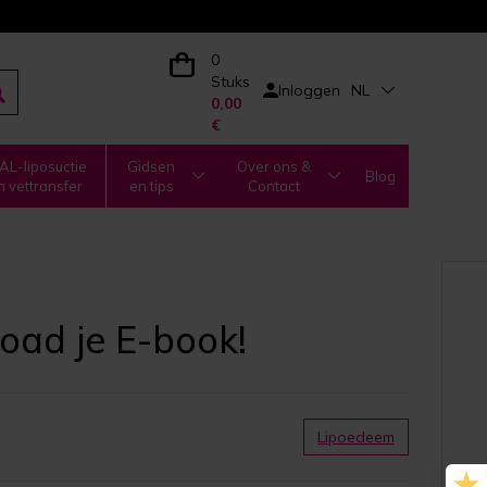
0
Stuks
Inloggen
NL
0,00
€
L-liposuctie
Gidsen
Over ons &
Blog
n vettransfer
en tips
Contact
oad je E-book!
Lipoedeem