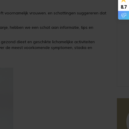
8.7
eft voornamelijk vrouwen, en schattingen suggereren dat
anje, hebben we een schat aan informatie, tips en
gezond dieet en geschikte lichamelijke activiteiten
t over de meest voorkomende symptomen, stadia en