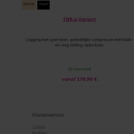
Naturel
Zwart
TBfLg Variant
Legging met open teen, geleidelijke compressie met haak-
en-oog sluiting, open kruis
Op voorraad
vanaf 178,90
€
Klantenservice
Contact
Boutique