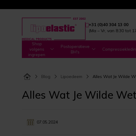
+31 (0)40 304 13 00
(Ma – Vr, van 8:30 tot 1
Shop
Postoperatieve
volgens
Compressiekledi
BH's
ingrepen
Blog
Lipoedeem
Alles Wat Je Wilde W
Alles Wat Je Wilde We
07.05.2024