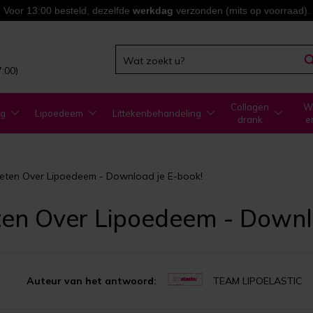
Voor 13:00 besteld, dezelfde
werkdag
verzonden (mits op voorraad).
7:00)
Collagen
WA
ng
Lipoedeem
Littekenbehandeling
drank
e
eten Over Lipoedeem - Download je E-book!
ten Over Lipoedeem - Downl
Auteur van het antwoord:
TEAM LIPOELASTIC