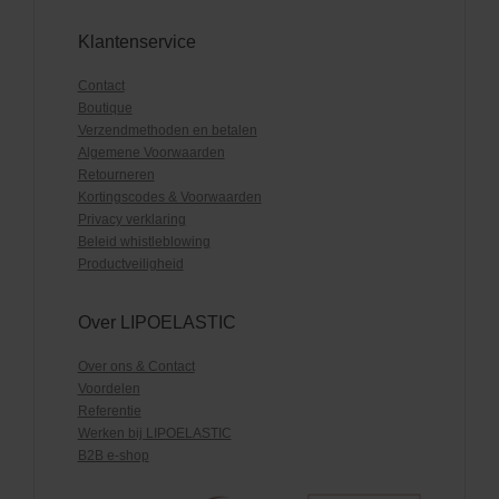
Klantenservice
Contact
Boutique
Verzendmethoden en betalen
Algemene Voorwaarden
Retourneren
Kortingscodes & Voorwaarden
Privacy verklaring
Beleid whistleblowing
Productveiligheid
Over LIPOELASTIC
Over ons & Contact
Voordelen
Referentie
Werken bij LIPOELASTIC
B2B e-shop