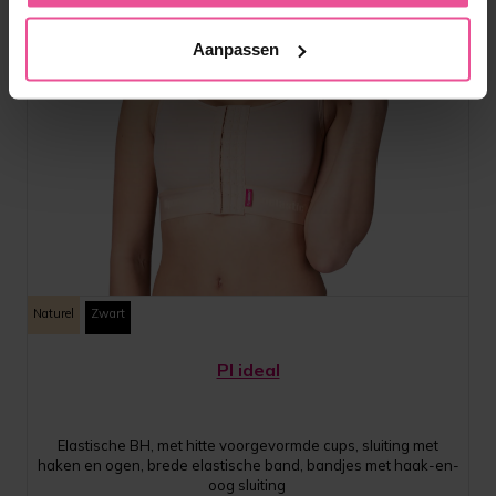
Aanpassen
Naturel
Zwart
PI ideal
Elastische BH, met hitte voorgevormde cups, sluiting met
haken en ogen, brede elastische band, bandjes met haak-en-
oog sluiting