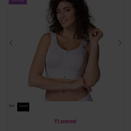
Wit
Zwart
PI special