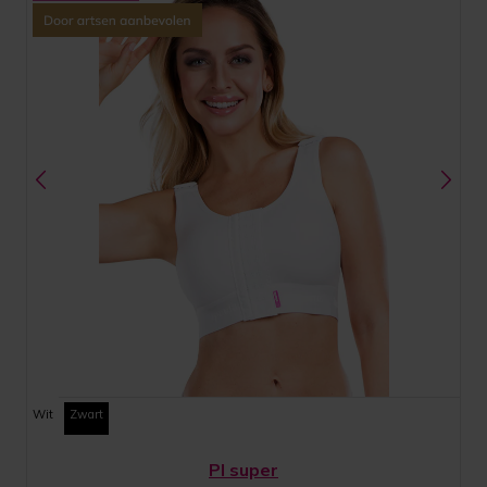
Wit
Zwart
PI super