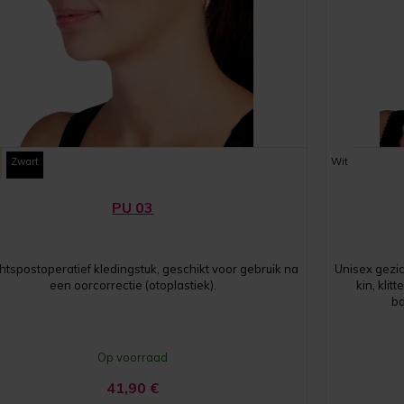
Zwart
Wit
PU 03
htspostoperatief kledingstuk, geschikt voor gebruik na
Unisex gezic
een oorcorrectie (otoplastiek).
kin, kli
ba
Op voorraad
41,90
€