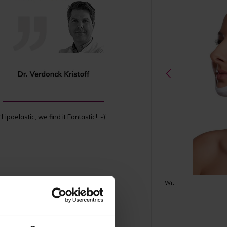
‘Lipoelastic, we find it Fantastic! :-)’
Wit