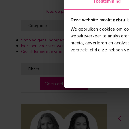
Toestemming
Kies de juiste maat
Deze website maakt gebruik
Categorie
We gebruiken cookies om cont
websiteverkeer te analyseren
Shop volgens ingrepen
media, adverteren en analys
Ingrepen voor vrouwen
verstrekt of die ze hebben v
Gezichtsoperatie voor vrouwen
Filters
Geen actieve filters