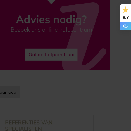
8.7
aar laag