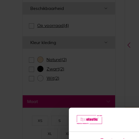
Beschikbaarheid
Op voorraad
(4)
Kleur kleding
Naturel
(2)
Zwart
(2)
Wit
(2)
Maat
Naturel
XS
S
M
L
One size
XL
XXL
fits all