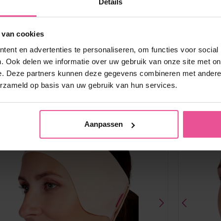
Details
Unisex gezichtsmasker met 3 aanpasbare
klittenbandsluitingen
 van cookies
ent en advertenties te personaliseren, om functies voor social
. Ook delen we informatie over uw gebruik van onze site met on
Op voorraad
e. Deze partners kunnen deze gegevens combineren met andere i
76,90
€
erzameld op basis van uw gebruik van hun services.
Aanpassen