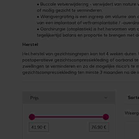
• Buccale vetverwijdering - verwijdert van nature
of mollig gezicht te verminderen.
• Wangvergroting is een ingreep om volume aan 
van een implantaat of vettransplantatie / -overdra
• Oorchirurgie (otoplastiek) is het hervormen van 
tegelijkertijd balans en proportie te brengen met d
Herstel
Het herstel van gezichtsingrepen kan tot 4 weken duren
postoperatieve gezichtscompressiekleding of oorband te 
zwellingen te verminderen en zo de mogelijke risico's te
gezichtscompressiekleding ten minste 3 maanden na de i
Sort
Prijs
Weerge
41,90 €
76,90 €