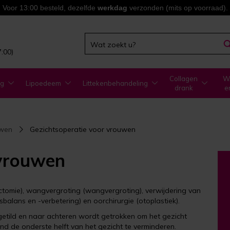
Voor 13:00 besteld, dezelfde
werkdag
verzonden (mits op voorraad).
7:00)
Collagen
WA
ng
Lipoedeem
Littekenbehandeling
drank
e
uwen
Gezichtsoperatie voor vrouwen
 vrouwen
dectomie), wangvergroting (wangvergroting), verwijdering van
balans en -verbetering) en oorchirurgie (otoplastiek).
pgetild en naar achteren wordt getrokken om het gezicht
nd de onderste helft van het gezicht te verminderen.