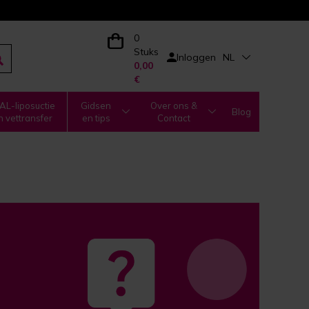
0
Stuks
Inloggen
NL
0,00
€
L-liposuctie
Gidsen
Over ons &
Blog
n vettransfer
en tips
Contact