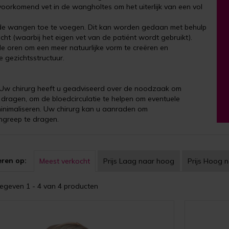
 voorkomend vet in de wangholtes om het uiterlijk van een vol
de wangen toe te voegen. Dit kan worden gedaan met behulp
cht (waarbij het eigen vet van de patiënt wordt gebruikt).
de oren om een ​​meer natuurlijke vorm te creëren en
e gezichtsstructuur.
. Uw chirurg heeft u geadviseerd over de noodzaak om
dragen, om de bloedcirculatie te helpen om eventuele
 minimaliseren. Uw chirurg kan u aanraden om
ngreep te dragen.
eren op:
Meest verkocht
Prijs
Laag naar hoog
Prijs
Hoog n
geven 1 - 4 van 4 producten