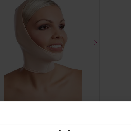
Zwart
FM special