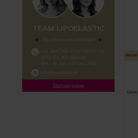
TEAM LIPOELASTIC
Wij zijn hier om u te helpen
+31 (0)40 304 13 00 (NL) of +32
Naturel
(0)78 481 963 (BE/LUX)
(Ma – Vr, van 8:30 tot 17:00)
info@lipoelastic.nl
Stel uw vraag
Gezic