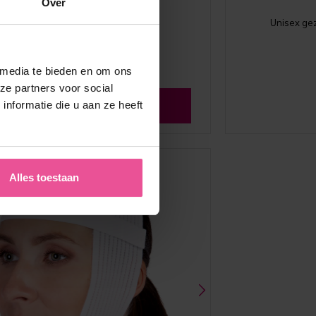
Over
Unisex ge
 media te bieden en om ons
ze partners voor social
nformatie die u aan ze heeft
Zie alle reviews
Alles toestaan