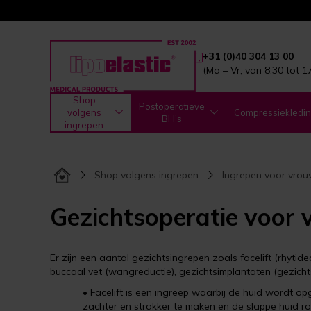
+31 (0)40 304 13 00
(Ma – Vr, van 8:30 tot 1
Shop
Postoperatieve
volgens
Compressiekledi
BH's
ingrepen
Shop volgens ingrepen
Ingrepen voor vro
Gezichtsoperatie voor
Er zijn een aantal gezichtsingrepen zoals facelift (rhyti
buccaal vet (wangreductie), gezichtsimplantaten (gezichts
• Facelift is een ingreep waarbij de huid wordt o
zachter en strakker te maken en de slappe huid ro