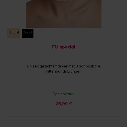
Naturel
Zwart
FM special
Unisex gezichtsmasker met 3 aanpasbare
klittenbandsluitingen
Op voorraad
76,90
€