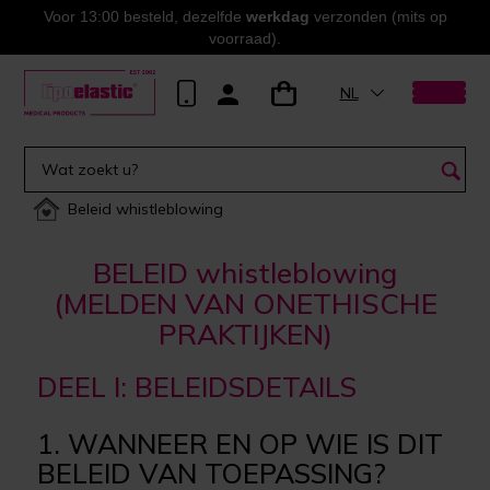
Voor 13:00 besteld, dezelfde
werkdag
verzonden (mits op
voorraad).
NL
Beleid whistleblowing
BELEID whistleblowing
(MELDEN VAN ONETHISCHE
PRAKTIJKEN)
DEEL I: BELEIDSDETAILS
1. WANNEER EN OP WIE IS DIT
BELEID VAN TOEPASSING?