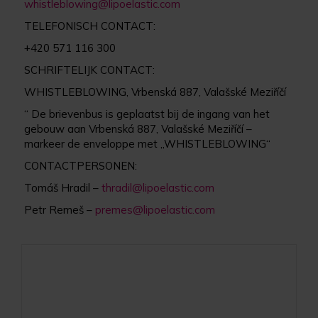
whistleblowing@lipoelastic.com
TELEFONISCH CONTACT:
+420 571 116 300
SCHRIFTELIJK CONTACT:
WHISTLEBLOWING, Vrbenská 887, Valašské Meziříčí
“ De brievenbus is geplaatst bij de ingang van het
gebouw aan Vrbenská 887, Valašské Meziříčí –
markeer de enveloppe met „WHISTLEBLOWING“
CONTACTPERSONEN:
Tomáš Hradil –
thradil@lipoelastic.com
Petr Remeš –
premes@lipoelastic.com