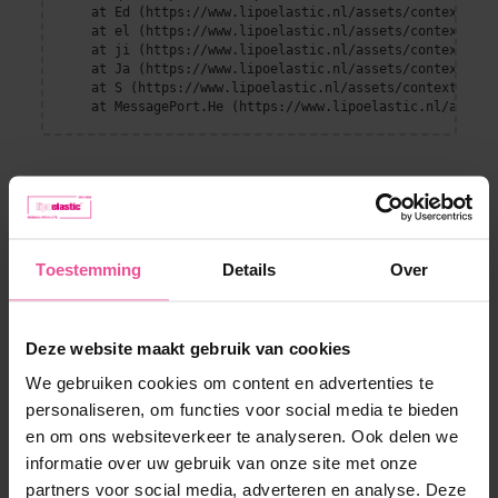
    at Ed (https://www.lipoelastic.nl/assets/context-DEl
    at el (https://www.lipoelastic.nl/assets/context-DEl
    at ji (https://www.lipoelastic.nl/assets/context-DEl
    at Ja (https://www.lipoelastic.nl/assets/context-DEl
    at S (https://www.lipoelastic.nl/assets/context-DEllq
    at MessagePort.He (https://www.lipoelastic.nl/assets
Toestemming
Details
Over
Deze website maakt gebruik van cookies
We gebruiken cookies om content en advertenties te
Klantenservice
personaliseren, om functies voor social media te bieden
en om ons websiteverkeer te analyseren. Ook delen we
Contact
Boutique
informatie over uw gebruik van onze site met onze
Verzendmethoden en betalen
partners voor social media, adverteren en analyse. Deze