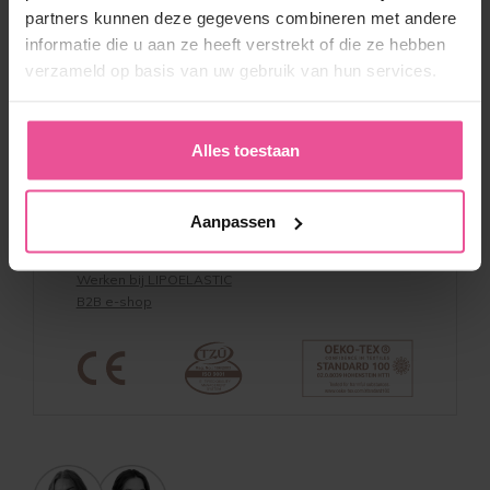
Algemene Voorwaarden
partners kunnen deze gegevens combineren met andere
Retourneren
informatie die u aan ze heeft verstrekt of die ze hebben
Kortingscodes & Voorwaarden
verzameld op basis van uw gebruik van hun services.
Privacy verklaring
Beleid whistleblowing
Productveiligheid
Alles toestaan
Over LIPOELASTIC
Over ons & Contact
Aanpassen
Voordelen
Referentie
Werken bij LIPOELASTIC
B2B e-shop