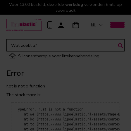
Voor 13:00 besteld, dezelfde
werkdag
verzonden (mits op
voorraad).
NL
Siliconentherapie voor littekenbehandeling
Error
r.at is not a function
The stack trace is:
TypeError: r.at is not a function

    at we (https://www.lipoelastic.nl/assets/Page-BOrFn-e
    at ko (https://www.lipoelastic.nl/assets/context-DEl
    at tc (https://www.lipoelastic.nl/assets/context-DEl
    at qa (https://www.lipoelastic.nl/assets/context-DEl