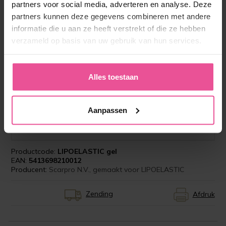
partners voor social media, adverteren en analyse. Deze
partners kunnen deze gegevens combineren met andere
informatie die u aan ze heeft verstrekt of die ze hebben
verzameld op basis van uw gebruik van hun services.
Alles toestaan
“I encourage all my patients to look after the
scars with gentle massage and LIPOELASTIC
Aanpassen
silicone gel. We suggest you buy this at the same
time as your garment.”
Productcode:
LIPOELASTIC gel
EAN:
5413698210012
Producent:
Scarpro N.V., gemaakt voor LIPOELASTIC
Zending
Afdruk