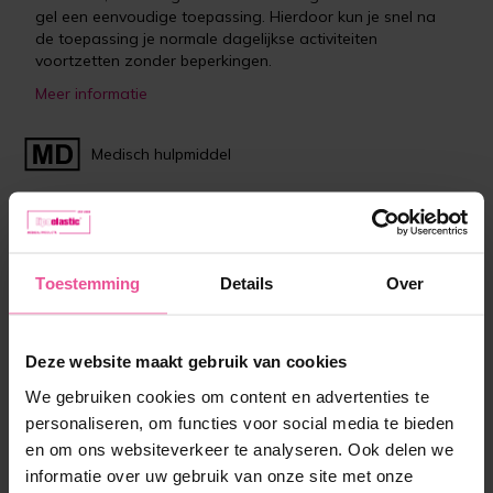
gel een eenvoudige toepassing. Hierdoor kun je snel na
de toepassing je normale dagelijkse activiteiten
voortzetten zonder beperkingen.
Meer informatie
Medisch hulpmiddel
Maat:
10 g
Toestemming
Details
Over
Op voorraad
Deze website maakt gebruik van cookies
24,90 €
We gebruiken cookies om content en advertenties te
personaliseren, om functies voor social media te bieden
-
+
en om ons websiteverkeer te analyseren. Ook delen we
In winkelmandje
informatie over uw gebruik van onze site met onze