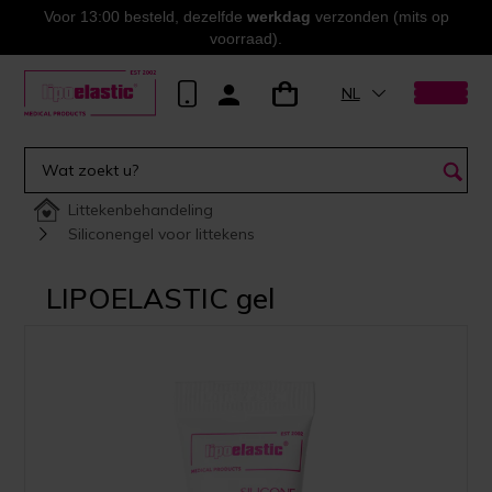
Voor 13:00 besteld, dezelfde
werkdag
verzonden (mits op
voorraad).
NL
Littekenbehandeling
Siliconengel voor littekens
LIPOELASTIC gel