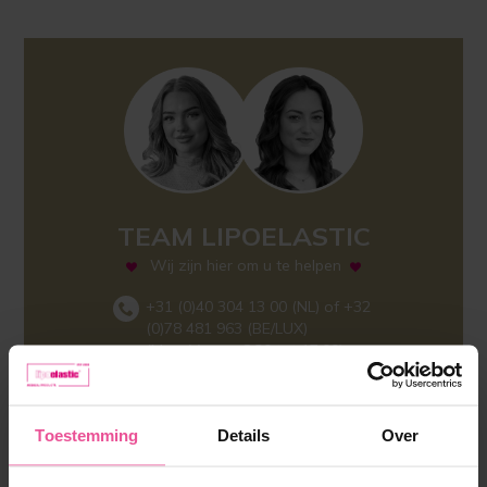
TEAM LIPOELASTIC
Wij zijn hier om u te helpen
+31 (0)40 304 13 00 (NL) of +32
(0)78 481 963 (BE/LUX)
(Ma – Vr, van 8:30 tot 17:00)
info@lipoelastic.nl
Toestemming
Details
Over
Stel uw vraag