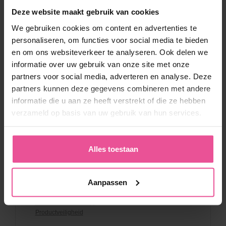
Deze website maakt gebruik van cookies
We gebruiken cookies om content en advertenties te
personaliseren, om functies voor social media te bieden
en om ons websiteverkeer te analyseren. Ook delen we
informatie over uw gebruik van onze site met onze
partners voor social media, adverteren en analyse. Deze
partners kunnen deze gegevens combineren met andere
informatie die u aan ze heeft verstrekt of die ze hebben
Klantenservice
verzameld op basis van uw gebruik van hun services.
Contact
Boutique
Alles toestaan
Verzendmethoden en betalen
Algemene Voorwaarden
Retourneren
Aanpassen
Kortingscodes & Voorwaarden
Privacy verklaring
Beleid whistleblowing
Productveiligheid