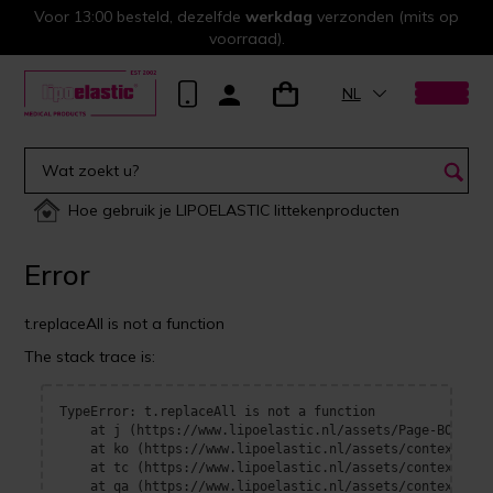
Voor 13:00 besteld, dezelfde
werkdag
verzonden (mits op
voorraad).
NL
Hoe gebruik je LIPOELASTIC littekenproducten
Error
t.replaceAll is not a function
The stack trace is:
TypeError: t.replaceAll is not a function

    at j (https://www.lipoelastic.nl/assets/Page-BOrFn-e4
    at ko (https://www.lipoelastic.nl/assets/context-DEl
    at tc (https://www.lipoelastic.nl/assets/context-DEl
    at qa (https://www.lipoelastic.nl/assets/context-DEl