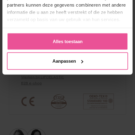
Algemene Voorwaarden
partners kunnen deze gegevens combineren met andere
Retourneren
informatie die u aan ze heeft verstrekt of die ze hebben
Kortingscodes & Voorwaarden
verzameld op basis van uw gebruik van hun services.
Privacy verklaring
Beleid whistleblowing
Productveiligheid
Alles toestaan
Over LIPOELASTIC
Over ons & Contact
Aanpassen
Voordelen
Referentie
Werken bij LIPOELASTIC
B2B e-shop