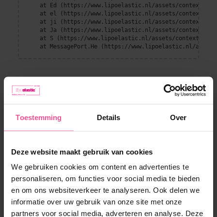
    at Ed (https://www.lipoelastic.nl/assets/context-DEl
    at el (https://www.lipoelastic.nl/assets/context-DEl
    at ji (https://www.lipoelastic.nl/assets/context-DEl
    at Ja (https://www.lipoelastic.nl/assets/context-DEl
    at S (https://www.lipoelastic.nl/assets/context-DEllq
    at MessagePort.He (https://www.lipoelastic.nl/assets
Toestemming
Details
Over
Deze website maakt gebruik van cookies
We gebruiken cookies om content en advertenties te
Klantenservice
personaliseren, om functies voor social media te bieden
en om ons websiteverkeer te analyseren. Ook delen we
Contact
Boutique
informatie over uw gebruik van onze site met onze
Verzendmethoden en betalen
partners voor social media, adverteren en analyse. Deze