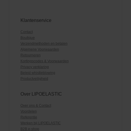
Klantenservice
Contact
Boutique
Verzendmethoden en betalen
Algemene Voorwaarden
Retourneren
Kortingscodes & Voorwaarden
Privacy verklaring
Beleid whistleblowing
Productveiligheid
Over LIPOELASTIC
Over ons & Contact
Voordelen
Referentie
Werken bij LIPOELASTIC
B2B e-shop