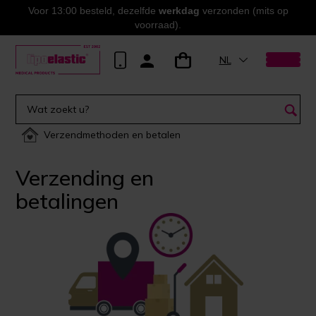
Voor 13:00 besteld, dezelfde
werkdag
verzonden (mits op
voorraad).
NL
Verzendmethoden en betalen
Verzending en
betalingen