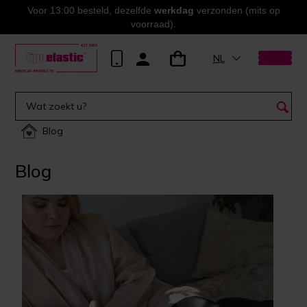
Voor 13:00 besteld, dezelfde
werkdag
verzonden (mits op
voorraad).
NL
Blog
Blog