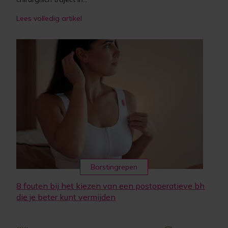
Lees volledig artikel
Borstingrepen
8 fouten bij het kiezen van een postoperatieve bh
die je beter kunt vermijden