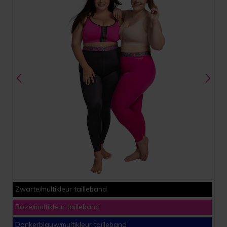
Zwarte/multikleur tailleband
Roze/multikleur tailleband
Donkerblauw/multikleur tailleband