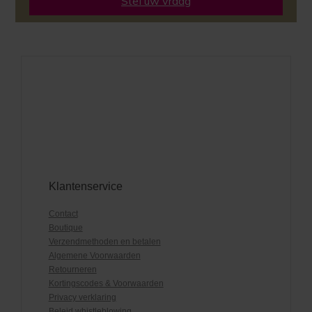
Stel uw vraag
Klantenservice
Contact
Boutique
Verzendmethoden en betalen
Algemene Voorwaarden
Retourneren
Kortingscodes & Voorwaarden
Privacy verklaring
Beleid whistleblowing