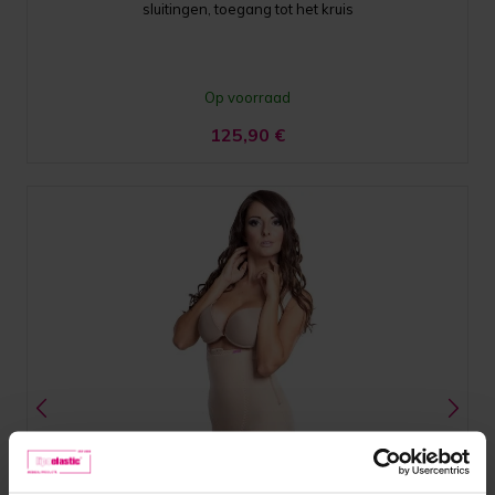
sluitingen, toegang tot het kruis
Op voorraad
125,90
€