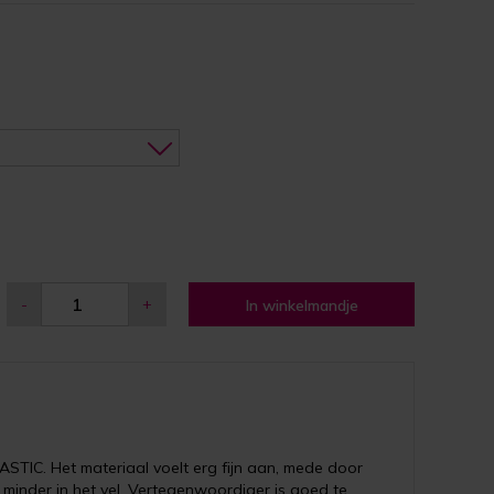
-
+
In winkelmandje
LASTIC. Het materiaal voelt erg fijn aan, mede door
minder in het vel. Vertegenwoordiger is goed te