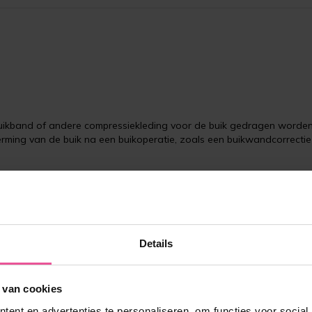
uikband of andere compressiekleding voor de buik gedragen worde
rming van de buik na een buikoperatie, zoals een buikwandcorrectie
vochtretentie te voorkomen na behandelingen waarbij de huid los wor
Details
nede)
seren, voorkomt blauwe plekken en optimaliseert de lymfedrainage 
dere resultaten.
 van cookies
ch gevormd schuimkussen dat waar nodig voor extra druk zorgt. He
haamscontouringreep en zorgt voor een glad oppervlak tegen uw huid.
ent en advertenties te personaliseren, om functies voor social