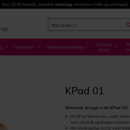
Voor 13:00 besteld, dezelfde
werkdag
verzonden (mits op voorraad).
7:00)
Collagen
WA
ng
Lipoedeem
Littekenbehandeling
drank
e
KPad 01
Wanneer draagt u de KPad 01?
De KPad bevat een zacht foam 
voor de buik gedragen worden
Het kledingstuk zorgt voor mee