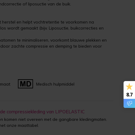
dcorrectie of liposuctie van de buik.
 herstel en helpt vochtretentie te voorkomen na
os wordt gemaakt (bijv. Liposuctie, buikcorrecties en
matomen te minimaliseren, voorkomt blauwe plekken en
e door zachte compressie en demping te bieden voor
 maat
Medisch hulpmiddel
8.7
 de compressiekleding van LIPOELASTIC
 komen niet overeen met de gangbare kledingmaten.
met onze maattabel.