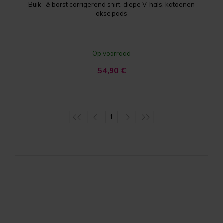
Buik- & borst corrigerend shirt, diepe V-hals, katoenen
okselpads
Op voorraad
54,90
€
1