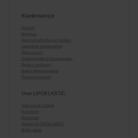
Klantenservice
Contact
Boutique
Verzendmethoden en betalen
Algemene Voorwaarden
Retourneren
Kortingscodes & Voorwaarden
Privacy verklaring
Beleid whistleblowing
Productveiligheid
Over LIPOELASTIC
Over ons & Contact
Voordelen
Referentie
Werken bij LIPOELASTIC
B2B e-shop