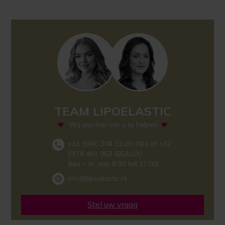
TEAM LIPOELASTIC
Wij zijn hier om u te helpen
+31 (0)40 304 13 00 (NL) of +32
(0)78 481 963 (BE/LUX)
(Ma – Vr, van 8:30 tot 17:00)
info@lipoelastic.nl
Stel uw vraag