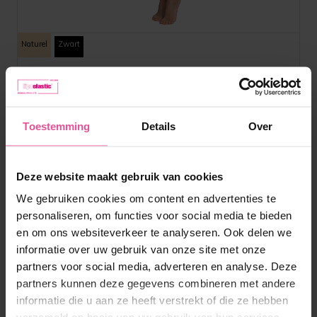
Naturel
Zwart
TB Variant
Toestemming
Details
Over
Legging met haak-en-oog sluiting aan de voorkant en open
kruis
Deze website maakt gebruik van cookies
Op voorraad
We gebruiken cookies om content en advertenties te
personaliseren, om functies voor social media te bieden
140,90
€
en om ons websiteverkeer te analyseren. Ook delen we
informatie over uw gebruik van onze site met onze
partners voor social media, adverteren en analyse. Deze
partners kunnen deze gegevens combineren met andere
informatie die u aan ze heeft verstrekt of die ze hebben