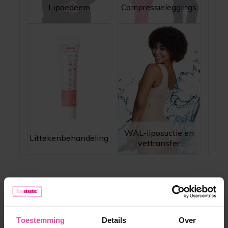
Lipoedeem
Compressieleggings
WAL-liposuctie en
Littekenbehandeling
vettransfer
Meest verkochte producten
Toestemming
Details
Over