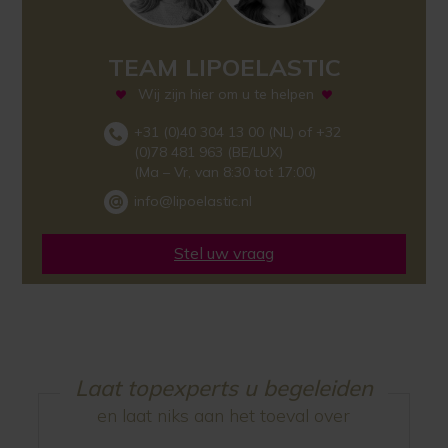
TEAM LIPOELASTIC
Wij zijn hier om u te helpen
+31 (0)40 304 13 00 (NL) of +32
(0)78 481 963 (BE/LUX)
(Ma – Vr, van 8:30 tot 17:00)
info@lipoelastic.nl
Stel uw vraag
Laat topexperts u begeleiden
en laat niks aan het toeval over