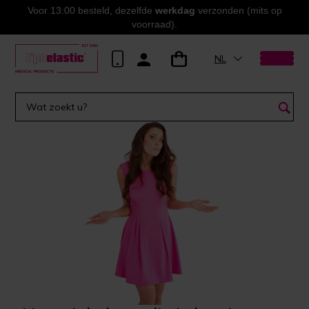
Voor 13:00 besteld, dezelfde
werkdag
verzonden (mits op
voorraad).
NL