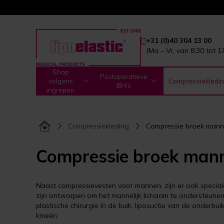
+31 (0)40 304 13 00
(Ma – Vr, van 8:30 tot 1
Shop
Postoperatieve
volgens
Compressiekledi
BH's
ingrepen
Compressiekleding
Compressie broek man
Compressie broek man
Naast compressievesten voor mannen, zijn er ook speci
zijn ontworpen om het mannelijk lichaam te ondersteunen 
plastische chirurgie in de buik, liposuctie van de onderbui
knieën.