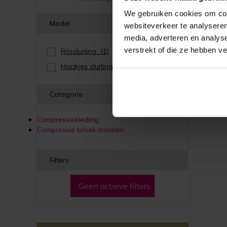
Drukp
We gebruiken cookies om cont
Model
websiteverkeer te analyseren
media, adverteren en analys
verstrekt of die ze hebben v
Ritssluiting
(1)
Haakjes sluiting
(1)
Categorie
Compressiekleding
Compressie broek mannen
Filters
Geen actieve filters