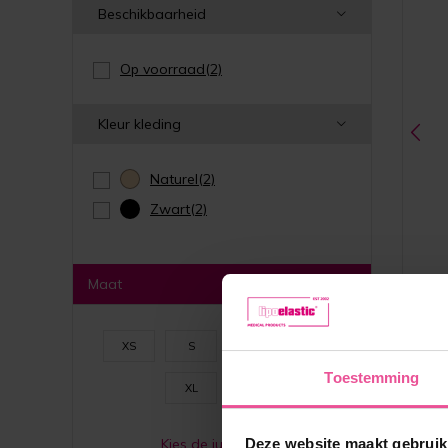
Beschikbaarheid
Op voorraad
(2)
Kleur kleding
Naturel
(2)
Zwart
(2)
Maat
XS
S
M
L
Naturel
Toestemming
XL
XXL
Deze website maakt gebruik
Kies de juiste maat