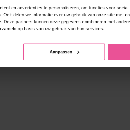
ak voor mannen met ritsen aan beide zijkanten, open
ent en advertenties te personaliseren, om functies voor social
kruis en afneembare bretels
. Ook delen we informatie over uw gebruik van onze site met on
e. Deze partners kunnen deze gegevens combineren met andere i
erzameld op basis van uw gebruik van hun services.
Op voorraad
125,90
€
Aanpassen