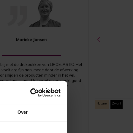
g blij met de drukpakken van LIPOELASTIC. Het
 voelt erg fijn aan, mede door de afwerking.
or snijden de producten minder in het vel.
oordiger is goed te bereiken en denkt goed
. Levering is snel, nooit een lege kast.’
Naturel
Zwart
Over