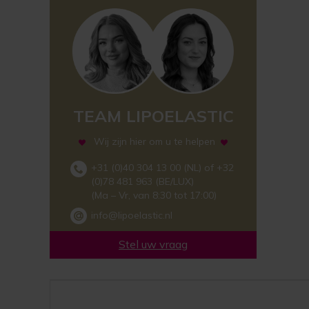
TEAM LIPOELASTIC
Wij zijn hier om u te helpen
+31 (0)40 304 13 00 (NL) of +32
(0)78 481 963 (BE/LUX)
(Ma – Vr, van 8:30 tot 17:00)
info@lipoelastic.nl
Stel uw vraag