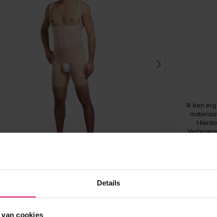
‘Ik ben er
materiaal
Hierdo
Vertegenw
mee
Zwart
Details
VFm Comfort
 van cookies