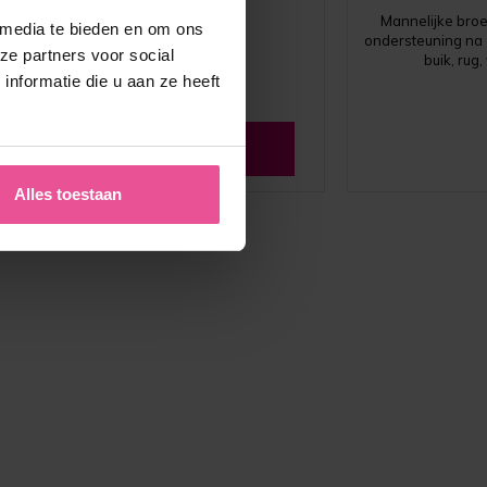
Mannelijke broe
 media te bieden en om ons
ondersteuning na 
ze partners voor social
buik, rug,
nformatie die u aan ze heeft
Zie alle reviews
Alles toestaan