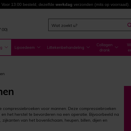
Voor 13:00 besteld, dezelfde
werkdag
verzonden (mits op voorraad).
7:00)
Collagen
WA
ng
Lipoedeem
Littekenbehandeling
drank
e
nen
nen
ale compressiebroeken voor mannen. Deze compressiebroeken
en het herstel te bevorderen na een operatie. Bijvoorbeeld na
k, zijkanten van het bovenlichaam, heupen, billen, dijen en