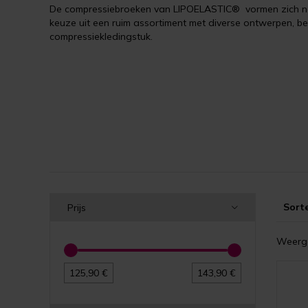
De compressiebroeken van LIPOELASTIC® vormen zich naa
keuze uit een ruim assortiment met diverse ontwerpen, beve
compressiekledingstuk.
Sort
Prijs
Weerge
125,90 €
143,90 €