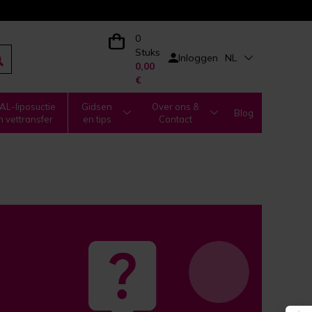
0
Stuks
Inloggen
NL
0,00
€
L-liposuctie
Gidsen
Over ons &
Blog
n vettransfer
en tips
Contact