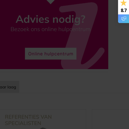
8.7
aar laag