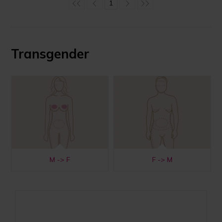
1
Transgender
M -> F
F -> M