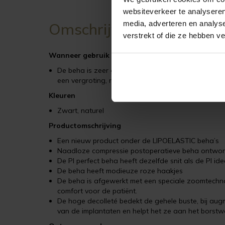
websiteverkeer te analyseren
media, adverteren en analys
Omschrijving
verstrekt of die ze hebben v
Wanneer gebruik ik de PI perfect beha?
De beha is zeer geschikt voor gebruik in de eerste
een vergroting, reductie, mamaplastics, borstrecons
Kleuren
Zwart, naturel
Productomschrijving
Een nieuw product onder de LIPOELASTIC beha’s
Naadloze compressie postoperatieve beha ontworp
De PI perfect beha heeft dezelfde snit als de PI ide
De beha heeft modieuze roze haakjes
De beha is afgewerkt met een speciale zoomtechn
comfort voor de patiënt.
De hoge decolleté bedekt de gehele buste, bij augme
van de implantaten en helpt het ze aan het borstw