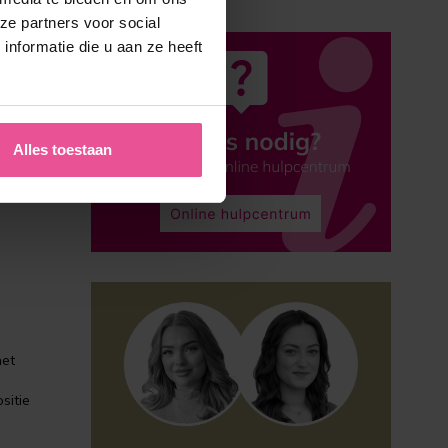
ze partners voor social
nformatie die u aan ze heeft
aan
Alles toestaan
het
sitie