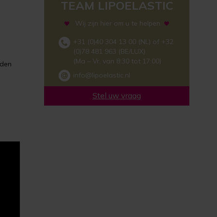
TEAM LIPOELASTIC
Wij zijn hier om u te helpen
+31 (0)40 304 13 00 (NL) of +32
(0)78 481 963 (BE/LUX)
(Ma – Vr, van 8:30 tot 17:00)
nden
info@lipoelastic.nl
Stel uw vraag