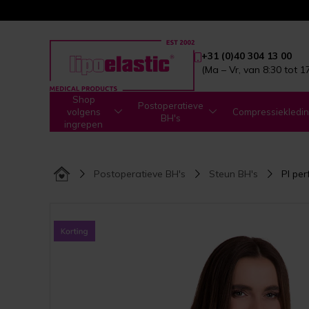
+31 (0)40 304 13 00
(Ma – Vr, van 8:30 tot 1
Shop
Postoperatieve
volgens
Compressiekledi
BH's
ingrepen
Postoperatieve BH's
Steun BH's
PI per