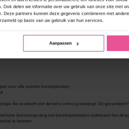
. Ook delen we informatie over uw gebruik van onze site met on
e. Deze partners kunnen deze gegevens combineren met andere i
erzameld op basis van uw gebruik van hun services.
 fase van de postoperatieve zorg na een borstoperatie. Denk hierbij 
Aanpassen
tructie of mastopexie.
en voor alle soorten borstoperaties
al
ologie die voorkomt dat de beha omhoog beweegt. Dit garandeert 
ntatie (borstvergroting met borstimplantaten) stabiliseert het de po
eefsel te hechten