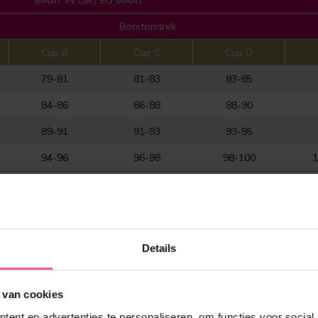
Borstomtrek
Cup B
Cup C
Cup D
79-81
81-83
83-85
84-86
86-88
88-90
89-91
91-93
93-95
94-96
96-98
98-100
1
99-101
101-103
103-105
1
104-106
106-108
108-110
1
109-111
111-113
113-115
1
Details
114-116
116-118
118-120
1
 van cookies
ent en advertenties te personaliseren, om functies voor social