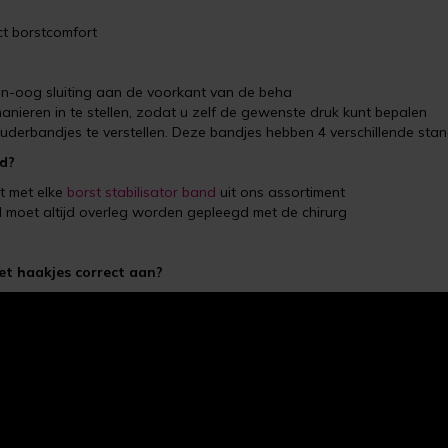
t borstcomfort
n-oog sluiting aan de voorkant van de beha
anieren in te stellen, zodat u zelf de gewenste druk kunt bepalen
erbandjes te verstellen. Deze bandjes hebben 4 verschillende sta
nd?
t met elke
borst stabilisator band
uit ons assortiment
 moet altijd overleg worden gepleegd met de chirurg
t haakjes correct aan?