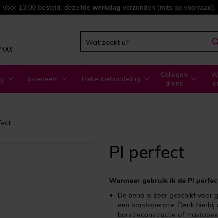
Voor 13:00 besteld, dezelfde
werkdag
verzonden (mits op voorraad).
7:00)
Collagen
WA
ng
Lipoedeem
Littekenbehandeling
drank
e
fect
PI perfect
Wanneer gebruik ik de PI perfe
De beha is zeer geschikt voor 
een borstoperatie. Denk hierbij
borstreconstructie of mastopexi