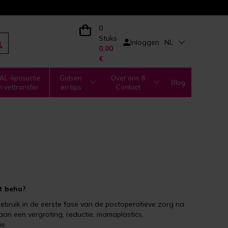
0
Stuks
Inloggen
NL
0,00
€
L-liposuctie
Gidsen
Over ons &
Blog
n vettransfer
en tips
Contact
ct beha?
gebruik in de eerste fase van de postoperatieve zorg na
 aan een vergroting, reductie, mamaplastics,
e.