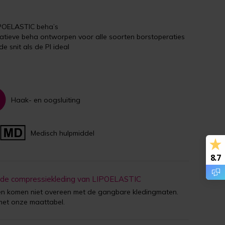
IPOELASTIC beha’s
tieve beha ontworpen voor alle soorten borstoperaties
e snit als de PI ideal
Haak- en oogsluiting
Medisch hulpmiddel
8.7
 de compressiekleding van LIPOELASTIC
 komen niet overeen met de gangbare kledingmaten.
met onze maattabel.