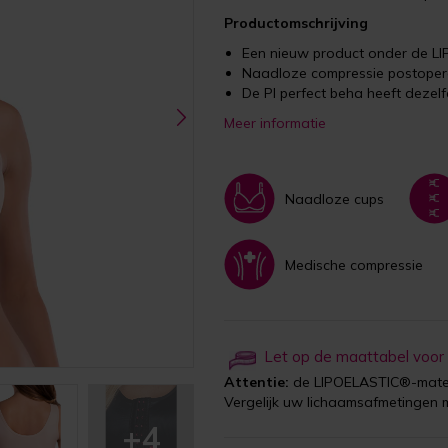
Productomschrijving
Een nieuw product onder de L
Naadloze compressie postopera
De PI perfect beha heeft dezelfd
Meer informatie
Naadloze cups
Medische compressie
Let op de maattabel voor
Attentie:
de LIPOELASTIC®-maten
Vergelijk uw lichaamsafmetingen 
+4