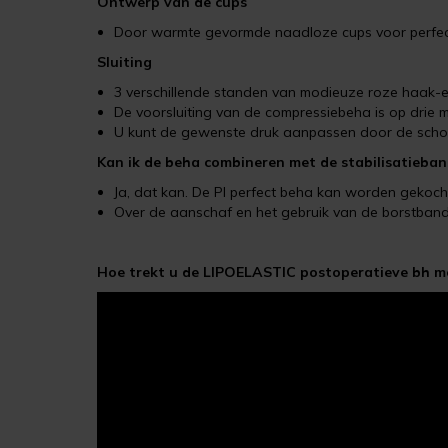
Ontwerp van de cups
Door warmte gevormde naadloze cups voor perfec
Sluiting
3 verschillende standen van modieuze roze haak-e
De voorsluiting van de compressiebeha is op drie m
U kunt de gewenste druk aanpassen door de schoud
Kan ik de beha combineren met de stabilisatieba
Ja, dat kan. De PI perfect beha kan worden gekoch
Over de aanschaf en het gebruik van de borstband
Hoe trekt u de LIPOELASTIC postoperatieve bh me