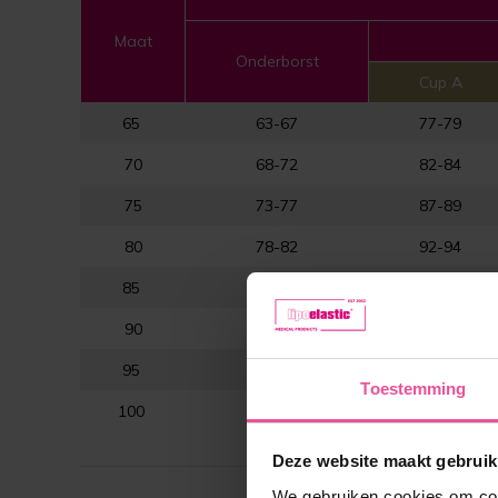
Maat
Onderborst
Cup A
65
63-67
77-79
70
68-72
82-84
75
73-77
87-89
80
78-82
92-94
85
83-87
97-99
90
88-92
102-104
95
93-97
107-109
Toestemming
100
98-102
112-114
Deze website maakt gebruik
We gebruiken cookies om cont