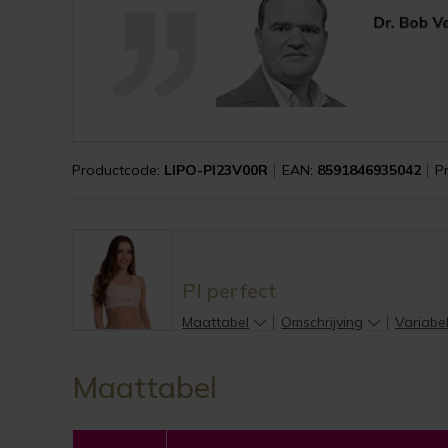
Productcode:
LIPO-PI23V00R
EAN:
8591846935042
P
PI perfect
Maattabel
Omschrijving
Variabe
Maattabel