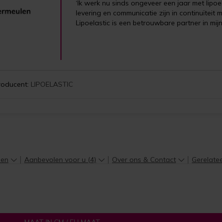
‘Ik werk nu sinds ongeveer een jaar met lipoela
levering en communicatie zijn in continuïteit m
Lipoelastic is een betrouwbare partner in mij
roducent:
LIPOELASTIC
len
Aanbevolen voor u (4)
Over ons & Contact
Gerelate
MAAT IN CM / EU MAAT