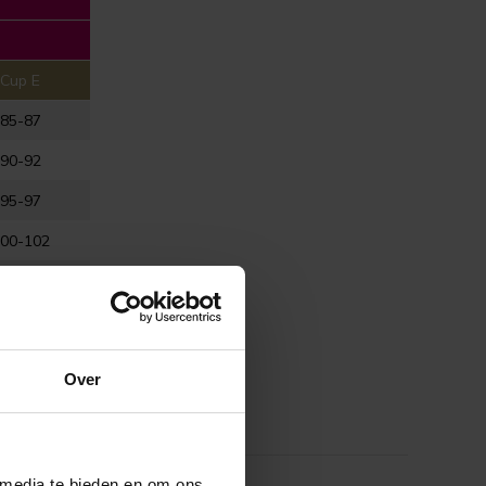
Cup E
85-87
90-92
95-97
00-102
05-107
10-112
15-117
Over
20-122
 media te bieden en om ons