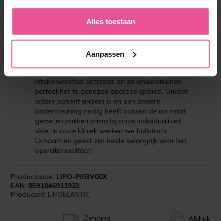
Alles toestaan
’De drukkleding van Lipoelastic is onmisbaar in
Aanpassen
de Protect fase, 6 weken na de operatie. Ze
zorgen voor minder oedeem, zodat er minder
littekenweefsel ontstaat, en ze ondersteunen
perfect het te genezen operatie gebied. Omdat
iedere patiënt anders is en een andere
ondersteuning nodig heeft passen de op maat
gemeten pakken prima bij onze individualized
visie. In onze kliniek werken we holistisch.
Lichaam en geest zijn beide belangrijk voor het
operatieresultaat.’
Productcode:
LIPO-PI03V00X
EAN:
8591846911923
Producent:
LIPOELASTIC
Zending
Afdruk