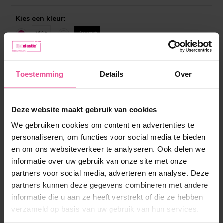
Kies een kleur:
Wit
Zwart
Maat:
XS
Toestemming
Details
Over
Op voorraad
Deze website maakt gebruik van cookies
We gebruiken cookies om content en advertenties te
45,90 €
personaliseren, om functies voor social media te bieden
en om ons websiteverkeer te analyseren. Ook delen we
informatie over uw gebruik van onze site met onze
-
+
In winkelmandje
partners voor social media, adverteren en analyse. Deze
partners kunnen deze gegevens combineren met andere
informatie die u aan ze heeft verstrekt of die ze hebben
verzameld op basis van uw gebruik van hun services.