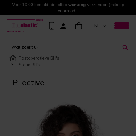
Voor 13:00 besteld, dezelfde
werkdag
verzonden (mits op
voorraad).
NL
Postoperatieve BH's
Steun BH's
PI active