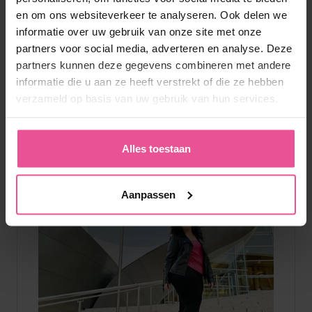
en om ons websiteverkeer te analyseren. Ook delen we
informatie over uw gebruik van onze site met onze
Postoperatieve lange mouwen met compressie. Geschikt na
partners voor social media, adverteren en analyse. Deze
liposuctie van de armen, oksels, onderarmen en
schouderbladen
partners kunnen deze gegevens combineren met andere
informatie die u aan ze heeft verstrekt of die ze hebben
verzameld op basis van uw gebruik van hun services.
Op voorraad
119,90
€
Alles toestaan
Aanpassen