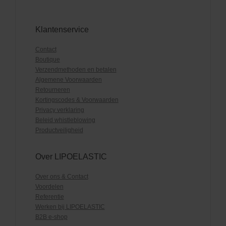
Klantenservice
Contact
Boutique
Verzendmethoden en betalen
Algemene Voorwaarden
Retourneren
Kortingscodes & Voorwaarden
Privacy verklaring
Beleid whistleblowing
Productveiligheid
Over LIPOELASTIC
Over ons & Contact
Voordelen
Referentie
Werken bij LIPOELASTIC
B2B e-shop