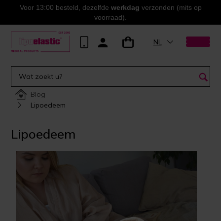
Voor 13:00 besteld, dezelfde
werkdag
verzonden (mits op
voorraad).
NL
Blog
Lipoedeem
Lipoedeem