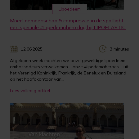
Lipoedeem
Moed, gemeenschap & compressie in de spotlight:
een speciale #Lipedemahero dag bij LIPOELASTIC
12.06.2025
3 minutes
Afgelopen week mochten we onze geweldige lipoedeem-
ambassadeurs verwelkomen – onze #lipedemaheroes – uit
het Verenigd Koninkrijk, Frankrijk, de Benelux en Duitsland
op het hoofdkantoor van...
Lees volledig artikel