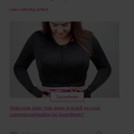
Lees volledig artikel
Lipoedeem
Stap voor stap: hoe meet je jezelf op voor
compressiekleding bij lipoedeem?