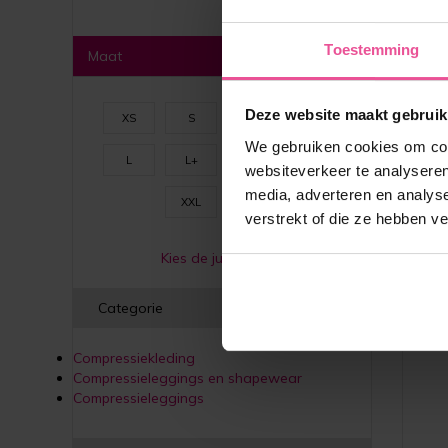
Legg
lic
Toestemming
Maat
Deze website maakt gebruik
XS
S
M
M+
We gebruiken cookies om cont
L
L+
XL
XL+
websiteverkeer te analyseren
media, adverteren en analys
XXL
3XL
verstrekt of die ze hebben v
Kies de juiste maat
Categorie
Compressiekleding
Compressieleggings en shapewear
Compressieleggings