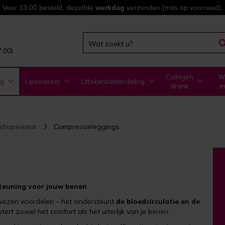
Voor 13:00 besteld, dezelfde
werkdag
verzonden (mits op voorraad).
7:00)
Collagen
WA
ng
Lipoedeem
Littekenbehandeling
drank
e
 shapewear
Compressieleggings
steuning voor jouw benen
ewezen voordelen – het ondersteunt
de bloedcirculatie en de
tert zowel het comfort als het uiterlijk van je benen.