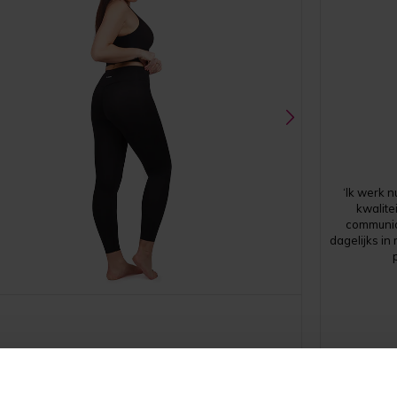
‘Ik werk 
kwalitei
communicat
dagelijks in
MOTION leggings