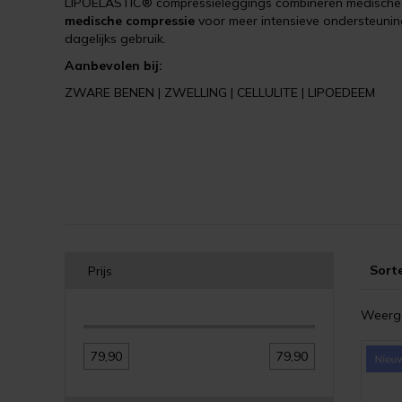
LIPOELASTIC
® compressieleggings combineren medische 
medische compressie
voor meer intensieve ondersteunin
dagelijks gebruik.
Aanbevolen bij:
ZWARE BENEN | ZWELLING | CELLULITE | LIPOEDEEM
Sort
Prijs
Weerge
79,90
79,90