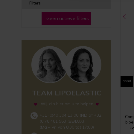
Filters
Geen actieve filters
Zwart
TEAM LIPOELASTIC
Wij zijn hier om u te helpen
+31 (0)40 304 13 00 (NL) of +32
Comp
(0)78 481 963 (BE/LUX)
bloe
(Ma – Vr, van 8:30 tot 17:00)
zw