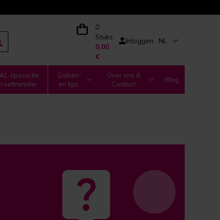
0
Stuks
Inloggen
NL
0,00
€
L-liposuctie
Gidsen
Over ons &
Blog
n vettransfer
en tips
Contact