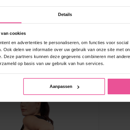
ings met bioactieve mineralen die samenwerken met
haamswarmte en bijdragen aan een gladder ogende
Details
huid, betere microcirculatie en spierontspanning.
 van cookies
Op voorraad
ent en advertenties te personaliseren, om functies voor social
79,90
€
. Ook delen we informatie over uw gebruik van onze site met on
e. Deze partners kunnen deze gegevens combineren met andere i
erzameld op basis van uw gebruik van hun services.
Aanpassen