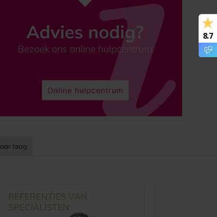
8.7
aar laag