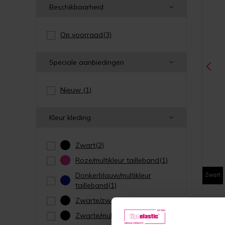
Beschikbaarheid
Op voorraad
(3)
Speciale aanbiedingen
Nieuw
(1)
Kleur kleding
Zwart
(2)
Roze/multikleur tailleband
(1)
Donkerblauw/multikleur
Zwart
tailleband
(1)
Zwarte/zwarte tailleband
(1)
Zwarte/multikleur tailleband
(1)