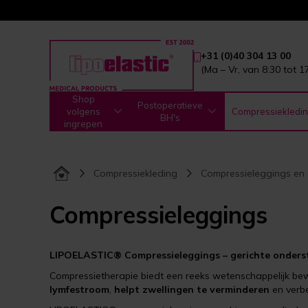
+31 (0)40 304 13 00
(Ma – Vr, van 8:30 tot 1
Shop
Postoperatieve
volgens
Compressiekledi
BH's
ingrepen
Compressiekleding
Compressieleggings en
Compressieleggings
LIPOELASTIC®
Compressieleggings – gerichte onder
Compressietherapie biedt een reeks wetenschappelijk b
lymfestroom
,
helpt zwellingen te verminderen
en verbe