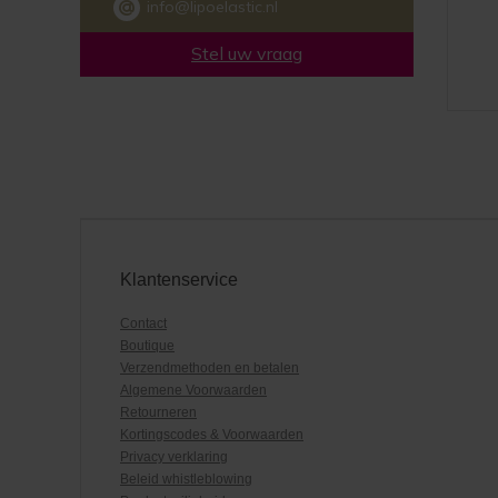
info@lipoelastic.nl
Stel uw vraag
Klantenservice
Contact
Boutique
Verzendmethoden en betalen
Algemene Voorwaarden
Retourneren
Kortingscodes & Voorwaarden
Privacy verklaring
Beleid whistleblowing