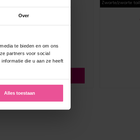
Zwarte/zwarte tai
Over
 media te bieden en om ons
ze partners voor social
nformatie die u aan ze heeft
Zie alle reviews
Alles toestaan