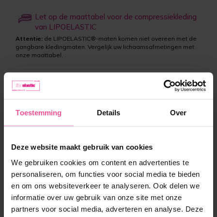
Let op de maattabel voor de compressiekleding
van LIPOELASTIC
Attentie:
de LIPOELASTIC®-maten komen niet overeen met de
gangbare kledingmaten. Vergelijk uw lichaamsafmetingen met
onze maattabel.
Kies een kleur:
Zwart
Toestemming
Details
Over
Maat:
XS
Deze website maakt gebruik van cookies
Op voorraad
We gebruiken cookies om content en advertenties te
personaliseren, om functies voor social media te bieden
en om ons websiteverkeer te analyseren. Ook delen we
79,90 €
informatie over uw gebruik van onze site met onze
partners voor social media, adverteren en analyse. Deze