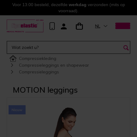
Voor 13:00 besteld, dezelfde
werkdag
verzonden (mits op
voorraad).
NL
Compressiekleding
Compressieleggings en shapewear
Compressieleggings
MOTION leggings