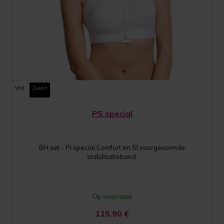
Wit
Zwart
PS special
BH set - PI special Comfort en SI voorgevormde
stabilisatieband
Op voorraad
115,90
€