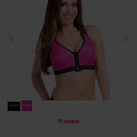
Zwart
Roze
PI unique