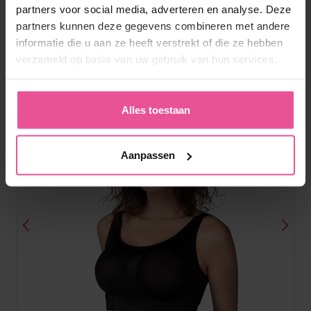
partners voor social media, adverteren en analyse. Deze
partners kunnen deze gegevens combineren met andere
Op voorraad
informatie die u aan ze heeft verstrekt of die ze hebben
45,90
€
verzameld op basis van uw gebruik van hun services.
Alles toestaan
Aanpassen