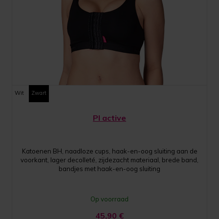
Wit
Zwart
PI active
Katoenen BH, naadloze cups, haak-en-oog sluiting aan de
voorkant, lager decolleté, zijdezacht materiaal, brede band,
bandjes met haak-en-oog sluiting
Op voorraad
45,90
€