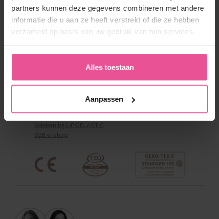
Algemene Voorwaarden
partners kunnen deze gegevens combineren met andere
Retourneren
informatie die u aan ze heeft verstrekt of die ze hebben
Kortingscodes & Voorwaarden
verzameld op basis van uw gebruik van hun services.
Privacy verklaring
Beleid whistleblowing
Productveiligheid
Alles toestaan
Over LIPOELASTIC
Over ons & Contact
Aanpassen
Voordelen
Referentie
Werken bij LIPOELASTIC
B2B e-shop