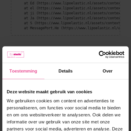
    at Ed (https://www.lipoelastic.nl/assets/context-DEl
    at el (https://www.lipoelastic.nl/assets/context-DEl
    at ji (https://www.lipoelastic.nl/assets/context-DEl
    at Ja (https://www.lipoelastic.nl/assets/context-DEl
    at S (https://www.lipoelastic.nl/assets/context-DEllq
    at MessagePort.He (https://www.lipoelastic.nl/assets
Toestemming
Details
Over
Deze website maakt gebruik van cookies
We gebruiken cookies om content en advertenties te
Klantenservice
personaliseren, om functies voor social media te bieden
en om ons websiteverkeer te analyseren. Ook delen we
Contact
Boutique
informatie over uw gebruik van onze site met onze
Verzendmethoden en betalen
partners voor social media, adverteren en analyse. Deze