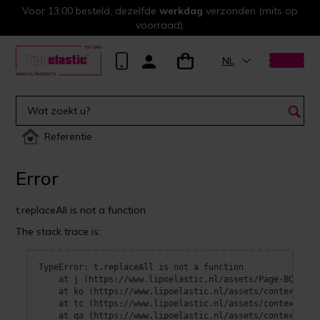
Voor 13:00 besteld, dezelfde
werkdag
verzonden (mits op
voorraad).
NL
Referentie
Error
t.replaceAll is not a function
The stack trace is:
TypeError: t.replaceAll is not a function

    at j (https://www.lipoelastic.nl/assets/Page-BOrFn-e4
    at ko (https://www.lipoelastic.nl/assets/context-DEl
    at tc (https://www.lipoelastic.nl/assets/context-DEl
    at qa (https://www.lipoelastic.nl/assets/context-DEl