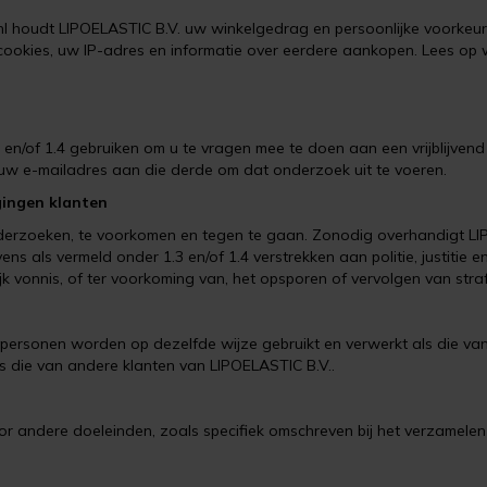
l houdt LIPOELASTIC B.V. uw winkelgedrag en persoonlijke voorkeur
okies, uw IP-adres en informatie over eerdere aankopen. Lees op w
en/of 1.4 gebruiken om u te vragen mee te doen aan een vrijblijven
 uw e-mailadres aan die derde om dat onderzoek uit te voeren.
gingen klanten
derzoeken, te voorkomen en tegen te gaan. Zonodig overhandigt LIP
s als vermeld onder 1.3 en/of 1.4 verstrekken aan politie, justiti
ijk vonnis, of ter voorkoming van, het opsporen of vervolgen van str
tpersonen worden op dezelfde wijze gebruikt en verwerkt als die van 
 die van andere klanten van LIPOELASTIC B.V..
or andere doeleinden, zoals specifiek omschreven bij het verzamele