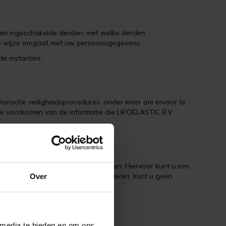
en ingeschakelde derden, met welke derden
de wijze omgaat met uw persoonsgegevens;
 instanties.
rische veiligheidsprocedures, onder meer om ervoor te
te voorkomen van de informatie die LIPOELASTIC B.V.
ens laten wijzigen of verwijderen. Hiervoor kunt u een
t om uw persoonsgegevens te verwijderen, kunt u geen
Over
ebsite.
 media te bieden en om ons