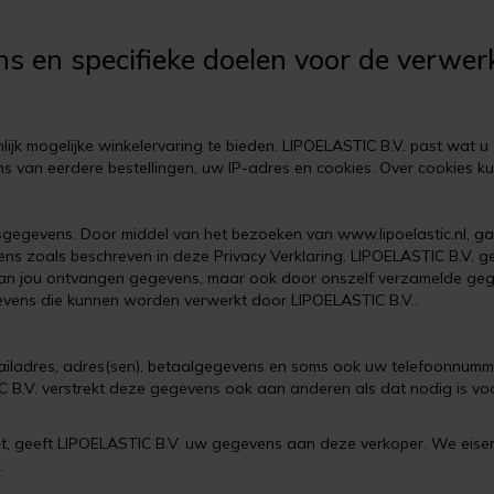
ns en specifieke doelen voor de verwe
jk mogelijke winkelervaring te bieden. LIPOELASTIC B.V. past wat u 
 van eerdere bestellingen, uw IP-adres en cookies. Over cookies kun
gegevens. Door middel van het bezoeken van www.lipoelastic.nl, gaa
 zoals beschreven in deze Privacy Verklaring. LIPOELASTIC B.V. ge
ij van jou ontvangen gegevens, maar ook door onszelf verzamelde g
evens die kunnen worden verwerkt door LIPOELASTIC B.V..
mailadres, adres(sen), betaalgegevens en soms ook uw telefoonnum
B.V. verstrekt deze gegevens ook aan anderen als dat nodig is voo
telt, geeft LIPOELASTIC B.V. uw gegevens aan deze verkoper. We eis
.