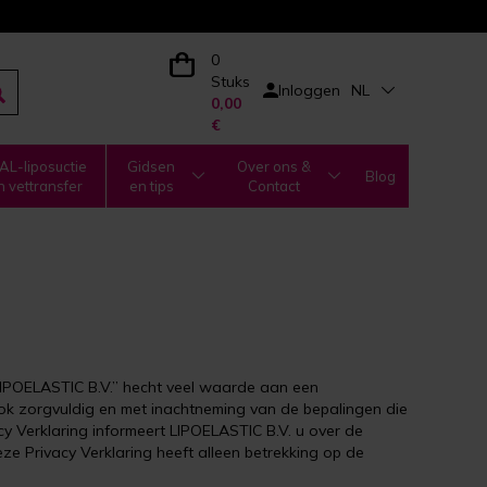
0
Stuks
Inloggen
NL
0,00
€
L-liposuctie
Gidsen
Over ons &
Blog
n vettransfer
en tips
Contact
IPOELASTIC B.V.” hecht veel waarde aan een
 zorgvuldig en met inachtneming van de bepalingen die
Verklaring informeert LIPOELASTIC B.V. u over de
e Privacy Verklaring heeft alleen betrekking op de