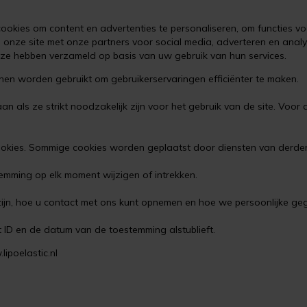
okies om content en advertenties te personaliseren, om functies vo
n onze site met onze partners voor social media, adverteren en ana
e ze hebben verzameld op basis van uw gebruik van hun services.
nen worden gebruikt om gebruikerservaringen efficiënter te maken.
 als ze strikt noodzakelijk zijn voor het gebruik van de site. Voo
cookies. Sommige cookies worden geplaatst door diensten van derd
emming op elk moment wijzigen of intrekken.
 zijn, hoe u contact met ons kunt opnemen en hoe we persoonlijke g
 ID en de datum van de toestemming alstublieft.
ipoelastic.nl