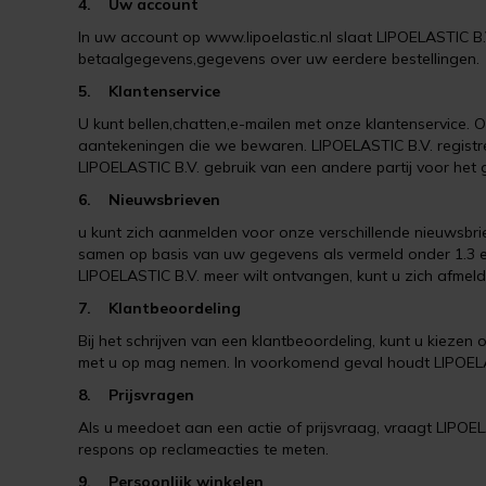
4. Uw account
In uw account op www.lipoelastic.nl slaat LIPOELASTIC B
betaalgegevens,gegevens over uw eerdere bestellingen.
5. Klantenservice
U kunt bellen,chatten,e-mailen met onze klantenservice.
aantekeningen die we bewaren. LIPOELASTIC B.V. registr
LIPOELASTIC B.V. gebruik van een andere partij voor he
6. Nieuwsbrieven
u kunt zich aanmelden voor onze verschillende nieuwsbrie
samen op basis van uw gegevens als vermeld onder 1.3 en
LIPOELASTIC B.V. meer wilt ontvangen, kunt u zich afmelden
7. Klantbeoordeling
Bij het schrijven van een klantbeoordeling, kunt u kieze
met u op mag nemen. In voorkomend geval houdt LIPOELAST
8. Prijsvragen
Als u meedoet aan een actie of prijsvraag, vraagt LIPOE
respons op reclameacties te meten.
9. Persoonlijk winkelen