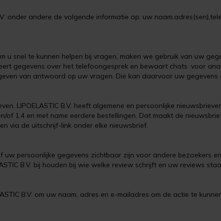
.V. onder andere de volgende informatie op: uw naam,adres(sen),te
 Om u snel te kunnen helpen bij vragen, maken we gebruik van uw geg
eert gegevens over het telefoongesprek en bewaart chats. voor ana
t geven van antwoord op uw vragen. Die kan daarvoor uw gegevens 
ven. LIPOELASTIC B.V. heeft algemene en persoonlijke nieuwsbrieven.
/of 1.4 en met name eerdere bestellingen. Dat maakt de nieuwsbrief
 via de uitschrijf-link onder elke nieuwsbrief.
n of uw persoonlijke gegevens zichtbaar zijn voor andere bezoekers 
IC B.V. bij houden bij wie welke review schrijft en uw reviews sta
LASTIC B.V. om uw naam, adres en e-mailadres om de actie te kunnen