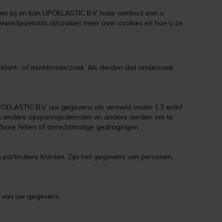
en bij en kan LIPOELASTIC B.V. haar aanbod aan u
ww.lipoelastic.nl/cookies meer over cookies en hoe u ze
d klant- of marktonderzoek. Als derden dat onderzoek
OELASTIC B.V. uw gegevens als vermeld onder 1.3 en/of
e en andere opsporingsdiensten en andere derden om te
afbare feiten of onrechtmatige gedragingen.
particuliere klanten. Zijn het gegevens van personen,
n van uw gegevens.