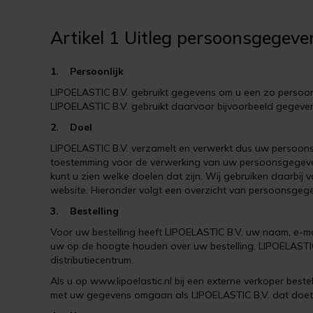
Artikel 1 Uitleg persoonsgegeve
1. Persoonlijk
LIPOELASTIC B.V. gebruikt gegevens om u een zo persoonli
LIPOELASTIC B.V. gebruikt daarvoor bijvoorbeeld gegevens
2. Doel
LIPOELASTIC B.V. verzamelt en verwerkt dus uw persoons
toestemming voor de verwerking van uw persoonsgegevens
kunt u zien welke doelen dat zijn. Wij gebruiken daarb
website. Hieronder volgt een overzicht van persoonsgeg
3. Bestelling
Voor uw bestelling heeft LIPOELASTIC B.V. uw naam, e-
uw op de hoogte houden over uw bestelling. LIPOELASTIC 
distributiecentrum.
Als u op www.lipoelastic.nl bij een externe verkoper bes
met uw gegevens omgaan als LIPOELASTIC B.V. dat doet