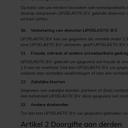
Op basis van uw eerdere bezoeken aan www.lipoelastic.n
daarop aanpassen. LIPOELASTIC B.V. gebruikt daarvoor co
uit kunt zetten.
10. Verbetering van diensten LIPOELASTIC B.V.
LIPOELASTIC B.V. kan uw gegevens als vermeld onder 1.3 
voor LIPOELASTIC B.V. uitvoeren, geeft LIPOELASTIC B.V.
11. Fraude, inbreuk of andere ontoelaatbare gedra
LIPOELASTIC B.V. gebruikt uw gegevens om fraude te on
1.4 aan de overheid. Ook kan LIPOELASTIC B.V. uw gegeven
voldoen aan wettelijke verplichtingen of aan een rechterl
12. Zakelijke klanten
Gegevens van zakelijke klanten, partners of (hun) contac
dan behandelt LIPOELASTIC B.V. deze gegevens net zoals
13. Andere doeleinden
Tot slot kan LIPOELASTIC B.V. uw gegevens gebruiken vo
Artikel 2 Doorgifte aan derden