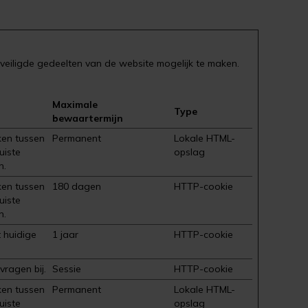
veiligde gedeelten van de website mogelijk te maken.
Maximale
Type
bewaartermijn
ken tussen
Permanent
Lokale HTML-
uiste
opslag
n.
ken tussen
180 dagen
HTTP-cookie
uiste
n.
 huidige
1 jaar
HTTP-cookie
ragen bij.
Sessie
HTTP-cookie
ken tussen
Permanent
Lokale HTML-
uiste
opslag