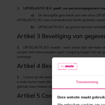
1.
LIPOELASTIC B.V. geeft uw persoonsgegevens niet
a)
De doorgifte geschiedt aan een door LIPOEL
LIPOELASTIC B.V. een overeenkomst heeft gesloten waa
b)
LIPOELASTIC B.V. op grond van een wettelijk
Artikel 3 Beveiliging van gegeve
1.
LIPOELASTIC B.V. maakt - voor zover dat van haar ve
zorgen dat onbevoegden geen toegang krijgen tot uw gege
ontvangt.
Artikel 4 Beschikbaarheid en w
1.
U kunt op elk moment inzage vragen in uw persoonsge
e-mail sturen naar info@lipoelastic.nl of gebruik maken 
Toestemming
gebruik meer maken van de website, omdat de verwerking
Artikel 5 Cookies
Deze website maakt gebruik
We gebruiken cookies om cont