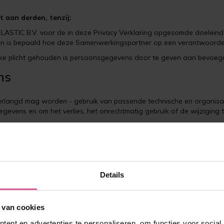
 aan derden, tenzij:
ASTIC B.V. voor de in deze Privacy Verklaring opgesomde doeleind
rin is bepaald hoe deze Samenwerkingspartner op een verantwoor
e plicht gehouden is persoonsgegevens door te geven aan bevoegde
ns
rlangd mag worden - gebruik van passende technische en organisato
vens en om het verlies, het onrechtmatig gebruik of de wijziging 
ijziging van uw gegevens
gevens die we verwerken. Ook kunt u een verzoek doen om uw gegev
van de de-autorisatie mogelijkheid in uw account. Als u ervoor kies
Details
 van uw persoonsgegevens essentieel is voor de werking van het w
 van cookies
ent en advertenties te personaliseren, om functies voor social