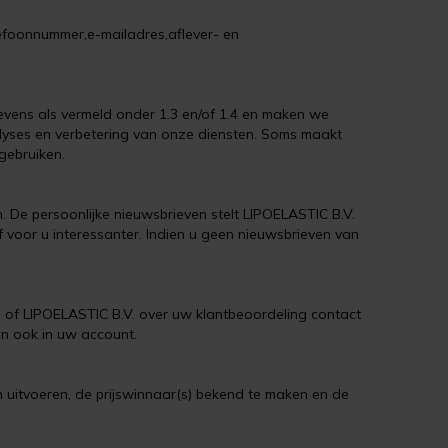
lefoonnummer,e-mailadres,aflever- en
evens als vermeld onder 1.3 en/of 1.4 en maken we
lyses en verbetering van onze diensten. Soms maakt
gebruiken.
 De persoonlijke nieuwsbrieven stelt LIPOELASTIC B.V.
 voor u interessanter. Indien u geen nieuwsbrieven van
en of LIPOELASTIC B.V. over uw klantbeoordeling contact
an ook in uw account.
 uitvoeren, de prijswinnaar(s) bekend te maken en de