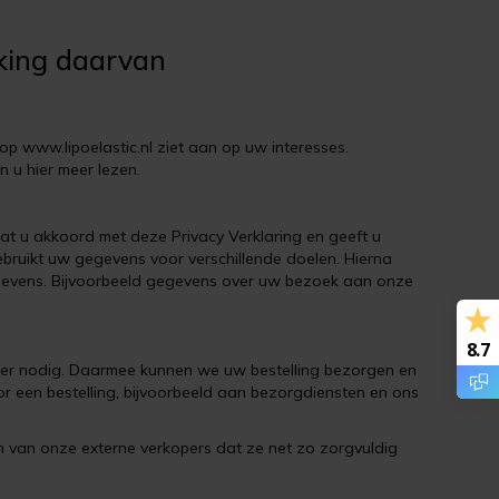
rking daarvan
op www.lipoelastic.nl ziet aan op uw interesses.
 u hier meer lezen.
t u akkoord met deze Privacy Verklaring en geeft u
bruikt uw gegevens voor verschillende doelen. Hierna
egevens. Bijvoorbeeld gegevens over uw bezoek aan onze
8.7
mer nodig. Daarmee kunnen we uw bestelling bezorgen en
r een bestelling, bijvoorbeeld aan bezorgdiensten en ons
en van onze externe verkopers dat ze net zo zorgvuldig