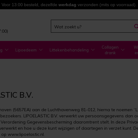
Voor 13:00 besteld, dezelfde
werkdag
verzonden (mits op voorraad).
7:00)
Collagen
WA
ng
Lipoedeem
Littekenbehandeling
drank
e
TIC B.V.
dhoven (5657EA) aan de Luchthavenweg 81-012, hierna te noemen “L
zoekers. LIPOELASTIC B.V. verwerkt uw persoonsgegevens dan ook
rordening Gegevensbescherming daaromtrent stelt. In deze Privacy 
erkt en hoe u deze kunt wijzigen of daartegen in verzet kunt. Dez
p www.lipoelastic.nl.