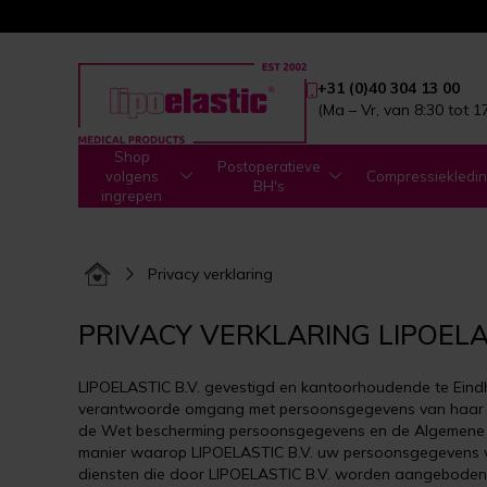
+31 (0)40 304 13 00
(Ma – Vr, van 8:30 tot 1
Shop
Postoperatieve
volgens
Compressiekledi
BH's
ingrepen
Privacy verklaring
PRIVACY VERKLARING LIPOELAS
LIPOELASTIC B.V. gevestigd en kantoorhoudende
te Ein
verantwoorde omgang met persoonsgegevens van haar be
de Wet bescherming persoonsgegevens en de Algemene Ve
manier waarop LIPOELASTIC B.V. uw persoonsgegevens verw
diensten die door LIPOELASTIC B.V. worden aangeboden o