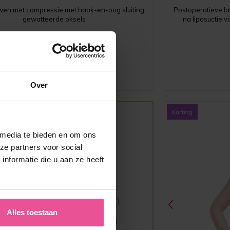
en met compressie met haak-en-oog sluiting,
Postoperatieve l
gewatteerde oksels
na liposuctie 
Op voorraad
94,90
€
Over
 media te bieden en om ons
ze partners voor social
nformatie die u aan ze heeft
e meeste plastisch
Alles toestaan
hirurgen adviseren