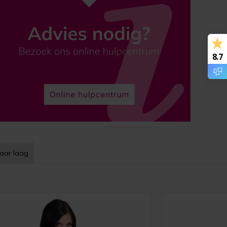
8.7
aar laag