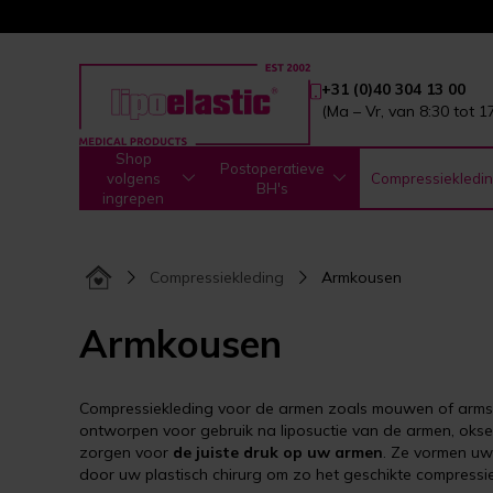
+31 (0)40 304 13 00
(Ma – Vr, van 8:30 tot 1
Shop
Postoperatieve
volgens
Compressiekledi
BH's
ingrepen
Compressiekleding
Armkousen
Armkousen
Compressiekleding voor de armen zoals mouwen of armstu
ontworpen voor gebruik na liposuctie van de armen, ok
zorgen voor
de juiste druk op uw armen
. Ze vormen uw
door uw plastisch chirurg om zo het geschikte compressie