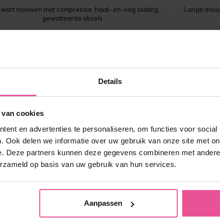
kwart mouwen met compressie, haak-en-oog sluiting,
Lange mouw
gewatteerde oksels
Op voorraad
83,90
€
Details
 van cookies
ent en advertenties te personaliseren, om functies voor social
. Ook delen we informatie over uw gebruik van onze site met on
e. Deze partners kunnen deze gegevens combineren met andere i
erzameld op basis van uw gebruik van hun services.
D
Aanpassen
c