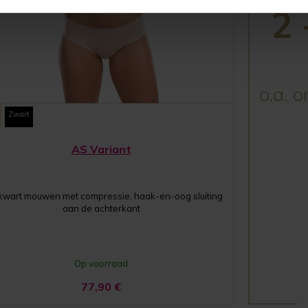
2 
o.a. 
Zwart
AS Variant
kwart mouwen met compressie, haak-en-oog sluiting
aan de achterkant
Op voorraad
77,90
€