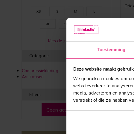
Drie
XS
S
M
L
XL
XXL
3XL
Kies de juiste maat
Toestemming
Categorie
Deze website maakt gebruik
Compressiekleding
Armkousen
We gebruiken cookies om cont
websiteverkeer te analyseren
media, adverteren en analys
Filters
verstrekt of die ze hebben v
Geen actieve filters