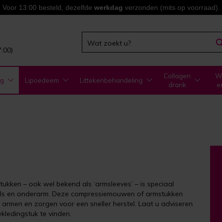
Voor 13:00 besteld, dezelfde
werkdag
verzonden (mits op voorraad).
7:00)
Collagen
WA
ng
Lipoedeem
Littekenbehandeling
drank
e
kken – ook wel bekend als ‘armsleeves’ – is speciaal
sels en onderarm. Deze compressiemouwen of armstukken
 armen en zorgen voor een sneller herstel. Laat u adviseren
kledingstuk te vinden.