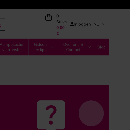
0
Stuks
Inloggen
NL
0,00
€
L-liposuctie
Gidsen
Over ons &
Blog
n vettransfer
en tips
Contact