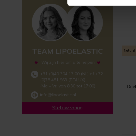
TEAM LIPOELASTIC
Naturel
Wij zijn hier om u te helpen
+31 (0)40 304 13 00 (NL) of +32
(0)78 481 963 (BE/LUX)
(Ma – Vr, van 8:30 tot 17:00)
Drie
info@lipoelastic.nl
Stel uw vraag