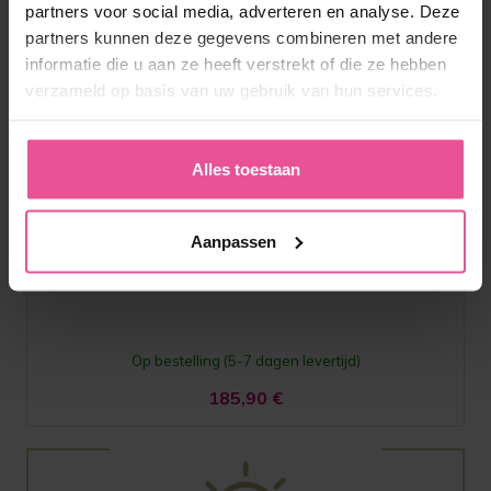
partners voor social media, adverteren en analyse. Deze
partners kunnen deze gegevens combineren met andere
informatie die u aan ze heeft verstrekt of die ze hebben
verzameld op basis van uw gebruik van hun services.
Naturel
Zwart
Alles toestaan
MHD Comfort
Aanpassen
Pak voor het gehele lichaam tot boven de knieën, mouwen,
rits aan de voorkant, open kruis
Op bestelling (5-7 dagen levertijd)
185,90
€