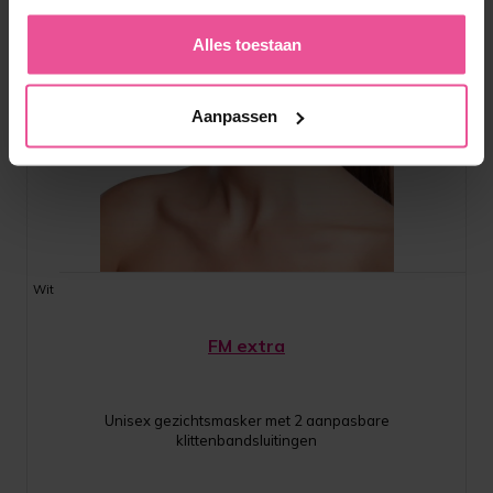
Alles toestaan
Aanpassen
Wit
FM extra
Unisex gezichtsmasker met 2 aanpasbare
klittenbandsluitingen