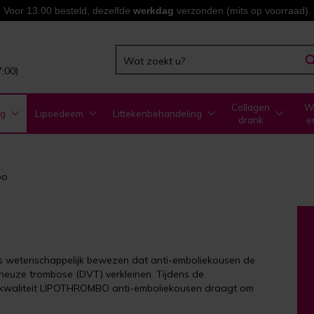
Voor 13:00 besteld, dezelfde
werkdag
verzonden (mits op voorraad).
7:00)
Collagen
WA
ng
Lipoedeem
Littekenbehandeling
drank
e
bo
is wetenschappelijk bewezen dat anti-emboliekousen de
eneuze trombose (DVT) verkleinen. Tijdens de
e kwaliteit LIPOTHROMBO anti-emboliekousen draagt om