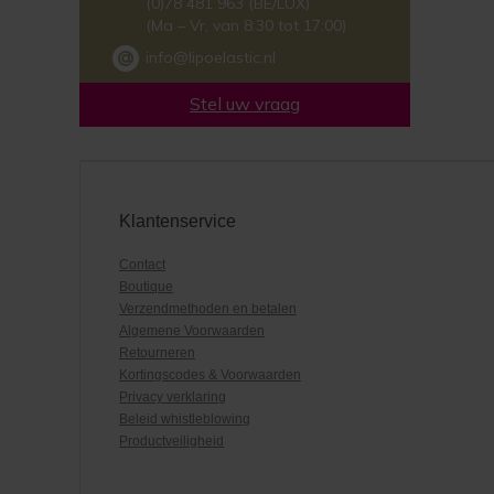
(0)78 481 963 (BE/LUX)
(Ma – Vr, van 8:30 tot 17:00)
info@lipoelastic.nl
Stel uw vraag
Klantenservice
Contact
Boutique
Verzendmethoden en betalen
Algemene Voorwaarden
Retourneren
Kortingscodes & Voorwaarden
Privacy verklaring
Beleid whistleblowing
Productveiligheid