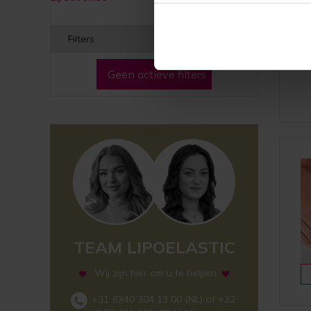
Filters
Geen actieve filters
TEAM LIPOELASTIC
Wij zijn hier om u te helpen
+31 (0)40 304 13 00 (NL) of +32