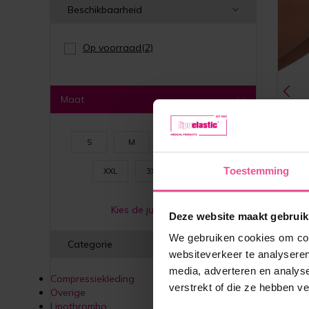
Beschikbaarheid
Op voorraad
(2)
Maat
S
M
L
XL
Toestemming
XXL
3XL
4XL
Kies de juiste maat
Deze website maakt gebruik
We gebruiken cookies om cont
Wit
Categorie
websiteverkeer te analyseren
media, adverteren en analys
Compressiekleding
verstrekt of die ze hebben v
Overige
Lipothrombo