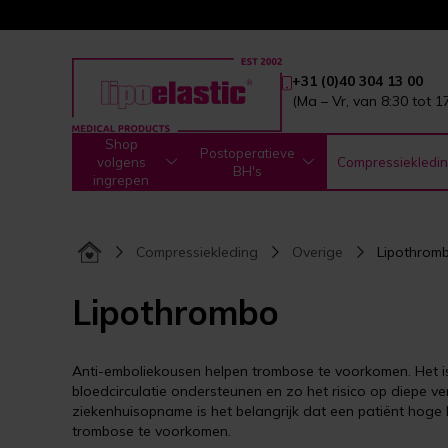
+31 (0)40 304 13 00
(Ma – Vr, van 8:30 tot 1
Shop
Postoperatieve
volgens
Compressiekledi
BH's
ingrepen
Compressiekleding
Overige
Lipothrom
Lipothrombo
Anti-emboliekousen helpen trombose te voorkomen. Het 
bloedcirculatie ondersteunen en zo het risico op diepe v
ziekenhuisopname is het belangrijk dat een patiënt hog
trombose te voorkomen.