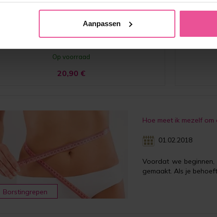
Kniehoge anti-embolie kousen
A
Aanpassen
Op voorraad
20,90
€
Hoe meet ik mezelf om d
01.02.2018
Voordat we beginnen, h
gemaakt. Als je behoef
Borstingrepen