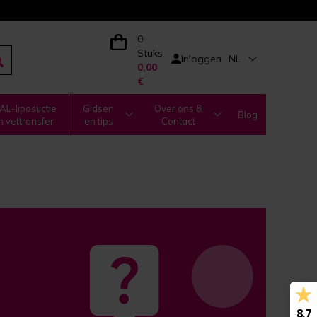
0
Stuks
Inloggen
NL
0,00
€
L-liposuctie
Gidsen
Over ons &
Blog
n vettransfer
en tips
Contact
8.7