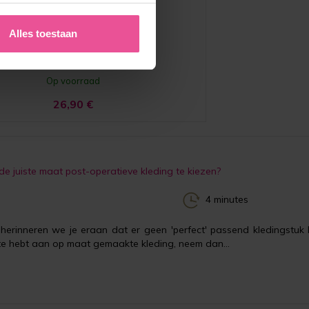
nti-embolie kousen tot aan de dijen
Alles toestaan
Op voorraad
26,90
€
e juiste maat post-operatieve kleding te kiezen?
4 minutes
erinneren we je eraan dat er geen 'perfect' passend kledingstuk 
te hebt aan op maat gemaakte kleding, neem dan...