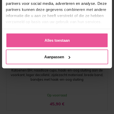
partners voor social media, adverteren en analyse. Deze
partners kunnen deze gegevens combineren met andere
informatie die u aan ze heeft verstrekt of die ze hebben
verzameld op basis van uw gebruik van hun services.
Alles toestaan
Wit
Zwart
PI active
Aanpassen
Katoenen BH, naadloze cups, haak-en-oog sluiting aan de
voorkant, lager decolleté, zijdezacht materiaal, brede band,
bandjes met haak-en-oog sluiting
Op voorraad
45,90
€