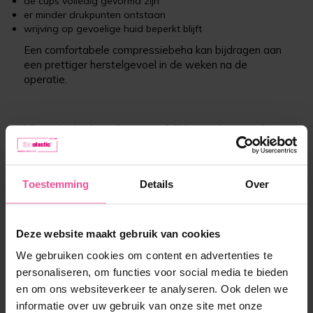
de cups volledig gevormd zijn
er minder drukpunten ontstaan
wrijving op gevoelige huid beperkt blijft
Een comfortabele compressiebeha kan bijdragen aan
een prettiger herstelgevoel in de weken na de
operatie.
Kies de beha die past bij jouw herstel en
comfort
Iedere vrouw beleeft haar herstel op haar eigen
Toestemming
Details
Over
manier. Sommigen zoeken vooral zachtheid en
comfort, terwijl anderen juist extra ondersteuning of
een onzichtbare afwerking onder kleding belangrijk
Deze website maakt gebruik van cookies
vinden.
We gebruiken cookies om content en advertenties te
Welke fase van herstel je ook doormaakt — er is altijd
personaliseren, om functies voor social media te bieden
een
LIPOELASTIC®
compressiebeha ontworpen om
en om ons websiteverkeer te analyseren. Ook delen we
jou te ondersteunen tijdens je herstel én daarna.
informatie over uw gebruik van onze site met onze