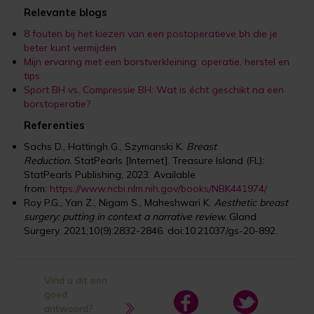
Relevante blogs
8 fouten bij het kiezen van een postoperatieve bh die je
beter kunt vermijden
Mijn ervaring met een borstverkleining: operatie, herstel en
tips
Sport BH vs. Compressie BH: Wat is écht geschikt na een
borstoperatie?
Referenties
Sachs D., Hattingh G., Szymanski K.
Breast
Reduction.
StatPearls [Internet]. Treasure Island (FL):
StatPearls Publishing; 2023. Available
from:
https://www.ncbi.nlm.nih.gov/books/NBK441974/
Roy P.G., Yan Z., Nigam S., Maheshwari K.
Aesthetic breast
surgery: putting in context a narrative review.
Gland
Surgery. 2021;10(9):2832-2846. doi:10.21037/gs-20-892.
Vind u dit een
goed
antwoord?