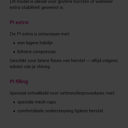
Dit model is ideaal voor grotere borsten of wanneer
extra stabiliteit gewenst is.
PI extra
De PI extra is ontworpen met:
•
een lagere halslijn
•
lichtere compressie
Geschikt voor latere fases van herstel — altijd volgens
advies van je chirurg.
PI filling
Speciaal ontwikkeld voor vettransferprocedures, met:
•
speciale mesh cups
•
comfortabele ondersteuning tijdens herstel