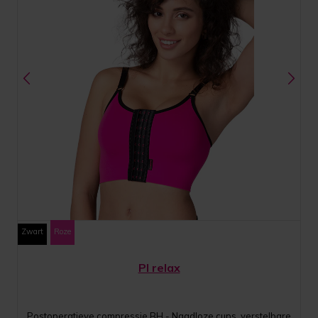
Zwart
Roze
PI relax
Postoperatieve compressie BH - Naadloze cups, verstelbare