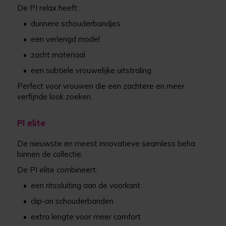
De PI relax heeft:
•
dunnere schouderbandjes
•
een verlengd model
•
zacht materiaal
•
een subtiele vrouwelijke uitstraling
Perfect voor vrouwen die een zachtere en meer
verfijnde look zoeken.
PI elite
De nieuwste en meest innovatieve seamless beha
binnen de collectie.
De PI elite combineert:
•
een ritssluiting aan de voorkant
•
clip-on schouderbanden
•
extra lengte voor meer comfort