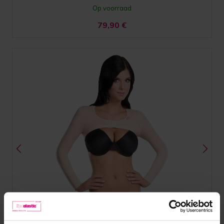
Op voorraad
79,90
€