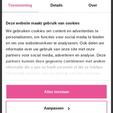
Toestemming
Details
Over
Naturel
Zwart
Deze website maakt gebruik van cookies
AP long Variant
We gebruiken cookies om content en advertenties te
personaliseren, om functies voor social media te bieden
en om ons websiteverkeer te analyseren. Ook delen we
Lange mouwen met compressie met haak-en-oog sluiting,
informatie over uw gebruik van onze site met onze
gewatteerde oksels
partners voor social media, adverteren en analyse. Deze
partners kunnen deze gegevens combineren met andere
informatie die u aan ze heeft verstrekt of die ze hebben
Op voorraad
verzameld op basis van uw gebruik van hun services.
94,90
€
Alles toestaan
Aanpassen